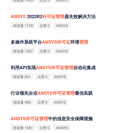
ANSYS
2022R2
许
可
证
管
理
器失效解决方法
阅读量 1158
点赞 0
ANSYS
多操作系统平台
ANSYS
许
可
证
环境
管
理
阅读量 1397
点赞 0
ANSYS
利用API实现
ANSYS
许
可
证
管
理
自动化集成
阅读量 831
点赞 0
ANSYS
行业领先企业
ANSYS
许
可
证
管
理
最佳实践
阅读量 685
点赞 0
ANSYS
ANSYS
许
可
证
管
理
中的信息安全保障措施
阅读量 1581
点赞 0
ANSYS