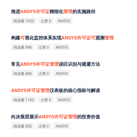
推进
ANSYS
许
可
证
精细化
管
理
的实施路径
阅读量 1032
点赞 0
ANSYS
构建
可
视化监控体系实现
ANSYS
许
可
证
可
观测
管
理
阅读量 996
点赞 0
ANSYS
常见
ANSYS
许
可
证
管
理
误区识别与规避方法
阅读量 686
点赞 0
ANSYS
ANSYS
许
可
证
管
理
仪表板的核心指标与解读
阅读量 1153
点赞 0
ANSYS
向决策层展示
ANSYS
许
可
证
管
理
的投资价值
阅读量 652
点赞 0
ANSYS