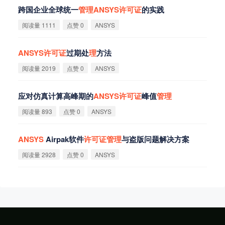
跨国企业全球统一
管
理
ANSYS
许
可
证
的实践
阅读量 1111
点赞 0
ANSYS
ANSYS
许
可
证
过期处
理
方法
阅读量 2019
点赞 0
ANSYS
应对仿真计算高峰期的
ANSYS
许
可
证
峰值
管
理
阅读量 893
点赞 0
ANSYS
ANSYS
Airpak软件
许
可
证
管
理
与盗版问题解决方案
阅读量 2928
点赞 0
ANSYS