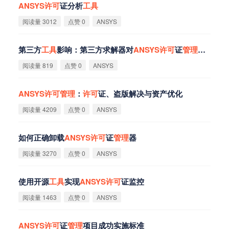
ANSYS
许
可
证分析
工
具
阅读量 3012
点赞 0
ANSYS
第三方
工
具
影响：第三方求解器对
ANSYS
许
可
证
管
理
的影响
阅读量 819
点赞 0
ANSYS
ANSYS
许
可
管
理
：
许
可
证、盗版解决与资产优化
阅读量 4209
点赞 0
ANSYS
如何正确卸载
ANSYS
许
可
证
管
理
器
阅读量 3270
点赞 0
ANSYS
使用开源
工
具
实现
ANSYS
许
可
证监控
阅读量 1463
点赞 0
ANSYS
ANSYS
许
可
证
管
理
项目成功实施标准