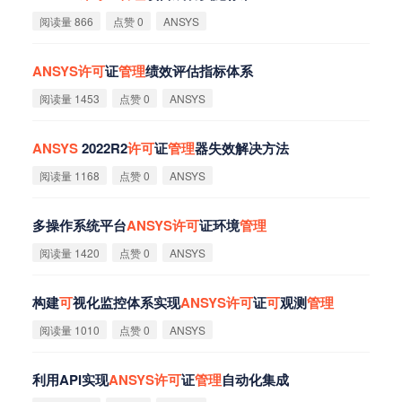
阅读量 866
点赞 0
ANSYS
ANSYS
许
可
证
管
理
绩效评估指标体系
阅读量 1453
点赞 0
ANSYS
ANSYS
2022R2
许
可
证
管
理
器失效解决方法
阅读量 1168
点赞 0
ANSYS
多操作系统平台
ANSYS
许
可
证环境
管
理
阅读量 1420
点赞 0
ANSYS
构建
可
视化监控体系实现
ANSYS
许
可
证
可
观测
管
理
阅读量 1010
点赞 0
ANSYS
利用API实现
ANSYS
许
可
证
管
理
自动化集成