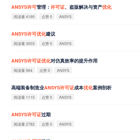
ANSYS
许
可
管理：
许
可
证
、盗版解决与资产
优
化
阅读量 4190
点赞 0
ANSYS
ANSYS
许
可
优
化
建议
阅读量 3003
点赞 0
ANSYS
ANSYS
许
可
证
优
化
对仿真效率的提升作用
阅读量 964
点赞 0
ANSYS
高端装备制造业
ANSYS
许
可
证
成本
优
化
案例剖析
阅读量 1115
点赞 0
ANSYS
ANSYS
许
可
证
过期
阅读量 2782
点赞 0
ANSYS