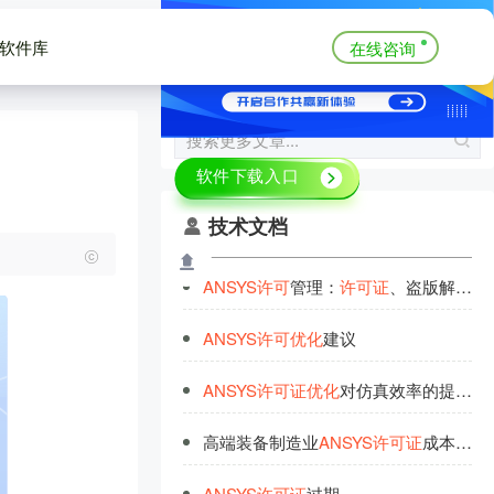
软件库
在线咨询
技术文档
ANSYS
许
可
管理：
许
可
证
、盗版解决与资产
ANSYS
许
可
优
化
建议
ANSYS
许
可
证
优
化
对仿真效率的提升作用
高端装备制造业
ANSYS
许
可
证
成本
优
化
ANSYS
许
可
证
过期