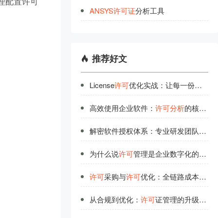
理配置许可
ANSYS
许
可
证
分析工具
推荐好文
License
许可
优化实战：让每一份
许可
都
高效使用企业软件：
许可
分析
的核心指标解读
解密软件授权体系：专业研发团队的技术解读
为什么说
许可
管理是企业数字化的基础工程？
许可
采购与
许可
优化：全链路成本管控方案
从合规到优化：
许可
证管理的升级之道