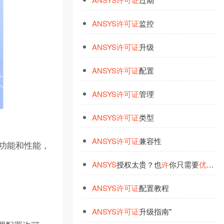
ANSYS
许
可
证
监控
ANSYS
许
可
证
升级
ANSYS
许
可
证
配置
ANSYS
许
可
证
管理
ANSYS
许
可
证
类型
ANSYS
许
可
证
兼容性
其功能和性能，
ANSYS
授权太贵？也
许
你只需要
优
化
现
ANSYS
许
可
证
配置教程
ANSYS
许
可
证
升级指南"