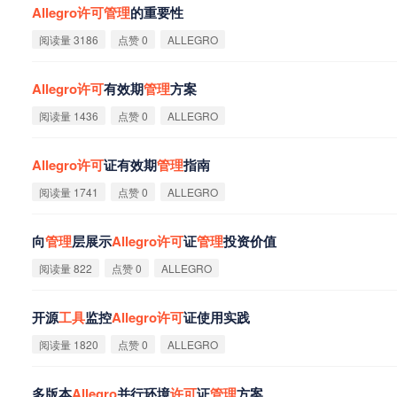
Allegro
许
可
管
理
的重要性
阅读量 3186
点赞 0
ALLEGRO
Allegro
许
可
有效期
管
理
方案
阅读量 1436
点赞 0
ALLEGRO
Allegro
许
可
证有效期
管
理
指南
阅读量 1741
点赞 0
ALLEGRO
向
管
理
层展示
Allegro
许
可
证
管
理
投资价值
阅读量 822
点赞 0
ALLEGRO
开源
工
具
监控
Allegro
许
可
证使用实践
阅读量 1820
点赞 0
ALLEGRO
多版本
Allegro
并行环境
许
可
证
管
理
方案