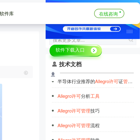
软件库
在线咨询
技术文档
半导体行业推荐的
Allegro
许
可
证
管
理
工
Allegro
许
可
分析
工
具
Allegro
许
可
管
理
技巧
Allegro
许
可
管
理
流程
Allegro
许
可
管
理
软件