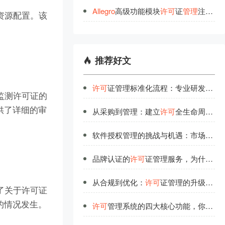
Allegro
高级功能模块
许
可
证
管
理
注意事项
资源配置。该
。
推荐好文
许可
证管理标准化流程：专业研发团队的经验总结
监测许可证的
供了详细的审
从采购到管理：建立
许可
全生命周期管理体系
软件授权管理的挑战与机遇：市场竞争中的制胜法宝
品牌认证的
许可
证管理服务，为什么更值得信赖？
从合规到优化：
许可
证管理的升级之道
了关于许可证
的情况发生。
许可
管理系统的四大核心功能，你都了解吗？