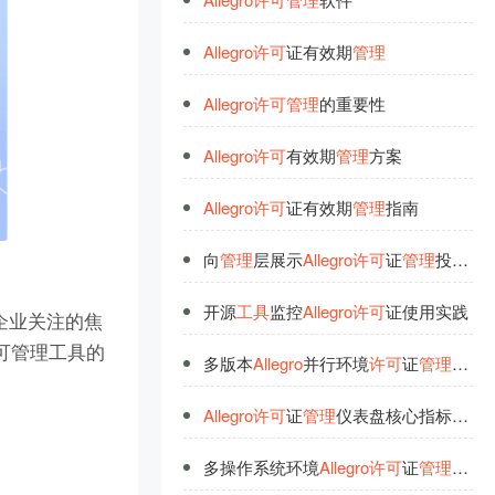
Allegro
许
可
证有效期
管
理
Allegro
许
可
管
理
的重要性
Allegro
许
可
有效期
管
理
方案
Allegro
许
可
证有效期
管
理
指南
向
管
理
层展示
Allegro
许
可
证
管
理
投资价值
开源
工
具
监控
Allegro
许
可
证使用实践
企业关注的焦
许可管理工具的
多版本
Allegro
并行环境
许
可
证
管
理
方案
Allegro
许
可
证
管
理
仪表盘核心指标解读
多操作系统环境
Allegro
许
可
证
管
理
要点