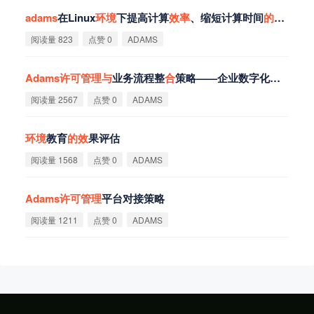
adams
在Linux
环
境
下提高计算
效
率
、缩短计算时间
的
方法（
阅读量 823
点赞 0
ADAMS
Adams
许
可
管
理
与
业务流程整
合
策略——企业数字化转型
的
关
阅读量 2567
点赞 0
ADAMS
环
境
教育
的
效
果评估
阅读量 1568
点赞 0
ADAMS
Adams
许
可
管
理
平台对接策略
阅读量 1211
点赞 0
ADAMS