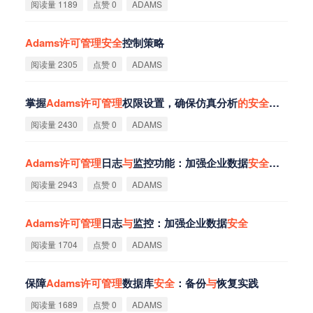
阅读量 1189
点赞 0
ADAMS
Adams
许
可
管
理
安
全
控制策略
阅读量 2305
点赞 0
ADAMS
掌握
Adams
许
可
管
理
权限设置，确保仿真分析
的
安
全
与
合
规性
阅读量 2430
点赞 0
ADAMS
Adams
许
可
管
理
日志
与
监控功能：加强企业数据
安
全
与
合
规性
阅读量 2943
点赞 0
ADAMS
Adams
许
可
管
理
日志
与
监控：加强企业数据
安
全
阅读量 1704
点赞 0
ADAMS
保障
Adams
许
可
管
理
数据库
安
全
：备份
与
恢复实践
阅读量 1689
点赞 0
ADAMS