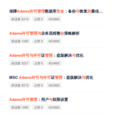
保障
Adams
许
可
管
理
数据库
安
全
：备份
与
恢复
的
最佳实践
阅读量 2415
点赞 0
ADAMS
Adams
许
可
管
理
与
业务流程整
合
策略解析
阅读量 1395
点赞 0
ADAMS
Adams
许
可
与
许
可
证
管
理
：盗版解决
与
优化
阅读量 3227
点赞 0
ADAMS
MSC
Adams
许
可
与
许
可
证
管
理
：盗版解决
与
优化
阅读量 3072
点赞 0
ADAMS
Adams
许
可
管
理
：用户
与
权限设置
阅读量 1585
点赞 0
ADAMS