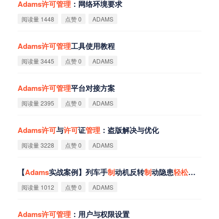
Adams
许
可
管
理
：网络环境要求
阅读量 1448
点赞 0
ADAMS
Adams
许
可
管
理
工具使用教程
阅读量 3445
点赞 0
ADAMS
Adams
许
可
管
理
平台对接方案
阅读量 2395
点赞 0
ADAMS
Adams
许
可
与
许
可
证
管
理
：盗版解决与优化
阅读量 3228
点赞 0
ADAMS
【
Adams
实战案例】列车手
制
动机反转
制
动隐患
轻
松
排除
阅读量 1012
点赞 0
ADAMS
Adams
许
可
管
理
：用户与权限设置