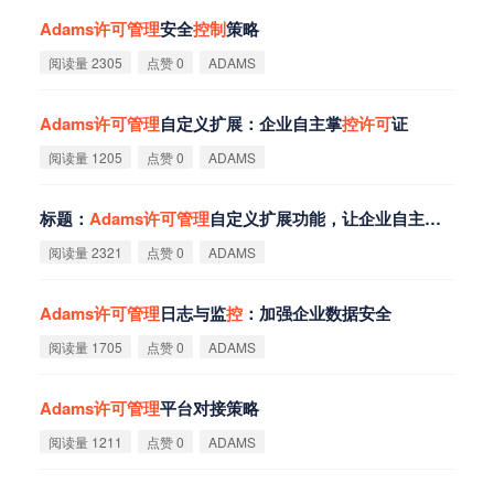
Adams
许
可
管
理
安全
控
制
策略
阅读量 2305
点赞 0
ADAMS
Adams
许
可
管
理
自定义扩展：企业自主掌
控
许
可
证
阅读量 1205
点赞 0
ADAMS
标题：
Adams
许
可
管
理
自定义扩展功能，让企业自主掌
控
许
可
阅读量 2321
点赞 0
ADAMS
Adams
许
可
管
理
日志与监
控
：加强企业数据安全
阅读量 1705
点赞 0
ADAMS
Adams
许
可
管
理
平台对接策略
阅读量 1211
点赞 0
ADAMS