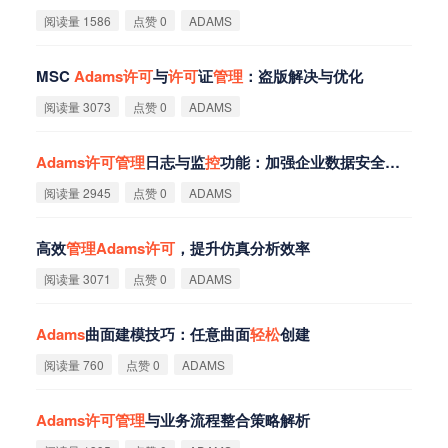
阅读量 1586
点赞 0
ADAMS
MSC
Adams
许
可
与
许
可
证
管
理
：盗版解决与优化
阅读量 3073
点赞 0
ADAMS
Adams
许
可
管
理
日志与监
控
功能：加强企业数据安全与合规性
阅读量 2945
点赞 0
ADAMS
高效
管
理
Adams
许
可
，提升仿真分析效率
阅读量 3071
点赞 0
ADAMS
Adams
曲面建模技巧：任意曲面
轻
松
创建
阅读量 760
点赞 0
ADAMS
Adams
许
可
管
理
与业务流程整合策略解析