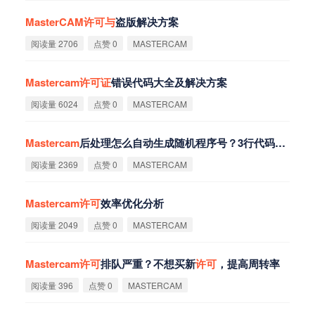
MasterCAM
许
可
与
盗版解决方案‌
阅读量 2706
点赞 0
MASTERCAM
Mastercam
许
可
证
错误代码大全及解决方案
阅读量 6024
点赞 0
MASTERCAM
Mastercam
后处理怎么自动生成随机程序号？3行代码告别O0000
阅读量 2369
点赞 0
MASTERCAM
Mastercam
许
可
效率优化分析
阅读量 2049
点赞 0
MASTERCAM
Mastercam
许
可
排队严重？不想买新
许
可
，提高周转率
阅读量 396
点赞 0
MASTERCAM