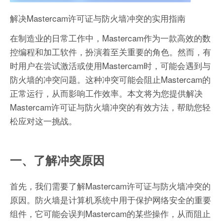
解决Mastercam许可证与防火墙冲突的实用指南
在制造业的日常工作中，Mastercam作为一款高效的数
控编程和加工软件，扮演着至关重要的角色。然而，有
时用户在尝试激活或使用Mastercam时，可能会遇到与
防火墙的冲突问题。这种冲突可能会阻止Mastercam的
正常运行，从而影响工作效率。本文将为您提供解决
Mastercam许可证与防火墙冲突的有效方法，帮助您轻
松应对这一挑战。
一、了解冲突原因
首先，我们需要了解Mastercam许可证与防火墙冲突的
原因。防火墙是计算机系统中用于保护网络安全的重要
组件，它可能会误判Mastercam的某些操作，从而阻止