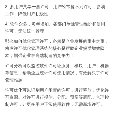
3. 多用户共享一套许可，用户经常抢不到许可，影响
工作，降低用户积极性
4. 软件众多，每年增加。各部门单独管理维护和使用
许可，无法统一管理
那么如何优化管理许可，必然是企业发展的重中之重，
格发许可优化管理系统的核心是帮助企业提质增效降
本，增强企业在高端制造的竞争力！
许可分析可以监控软件许可证服务、模块、用户、机器
等信息，帮助企业统计许可使用情况，有效解决了许可
管理难题
许可优化可以识别用户闲置的许可，进行释放，优化许
可资源。对许可进行授信、分配、预留等调配，合理控
制许可，让更多用户正常使用软件，无需新增许可。