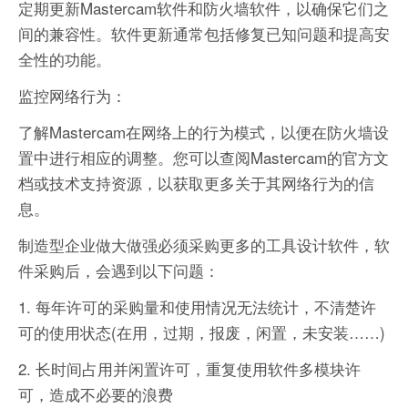
定期更新Mastercam软件和防火墙软件，以确保它们之
间的兼容性。软件更新通常包括修复已知问题和提高安
全性的功能。
监控网络行为：
了解Mastercam在网络上的行为模式，以便在防火墙设
置中进行相应的调整。您可以查阅Mastercam的官方文
档或技术支持资源，以获取更多关于其网络行为的信
息。
制造型企业做大做强必须采购更多的工具设计软件，软
件采购后，会遇到以下问题：
1. 每年许可的采购量和使用情况无法统计，不清楚许
可的使用状态(在用，过期，报废，闲置，未安装……)
2. 长时间占用并闲置许可，重复使用软件多模块许
可，造成不必要的浪费