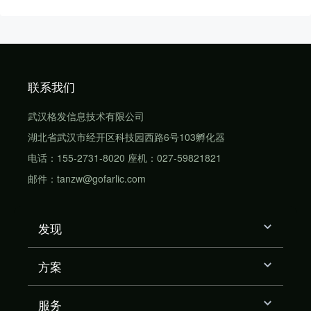
联系我们
武汉格发信息技术有限公司
湖北省武汉市经开区科技园西路6号103孵化器
电话：155-2731-8020 座机：027-59821821
邮件：tanzw@gofarlic.com
发现
方案
服务