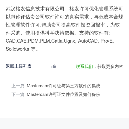
武汉格发信息技术有限公司，格发许可优化管理系统可
以帮你评估贵公司软件许可的真实需求，再低成本合规
性管理软件许可,帮助贵司提高软件投资回报率，为软
件采购、使用提供科学决策依据。支持的软件有:
CAD,CAE,PDM,PLM,Catia,Ugnx, AutoCAD, Pro/E,
Solidworks 等。
返回上级列表
联系我们
，获取更多内容
上一篇:
Mastercam许可证与第三方软件的集成
下一篇:
Mastercam许可证文件位置及如何备份