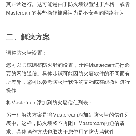
其正常运行。这可能是由于防火墙设置过于严格，或者
Mastercam的某些操作被误认为是不安全的网络行为。
二、解决方案
调整防火墙设置：
您可以尝试调整防火墙的设置，允许Mastercam进行必
要的网络通信。具体步骤可能因防火墙软件的不同而有
所差异，您可以参考防火墙软件的文档或在线教程进行
操作。
将Mastercam添加到防火墙信任列表：
另一种解决方案是将Mastercam添加到防火墙的信任列
表中。这样，防火墙将不再阻止Mastercam的通信请
求。具体操作方法也取决于您使用的防火墙软件。