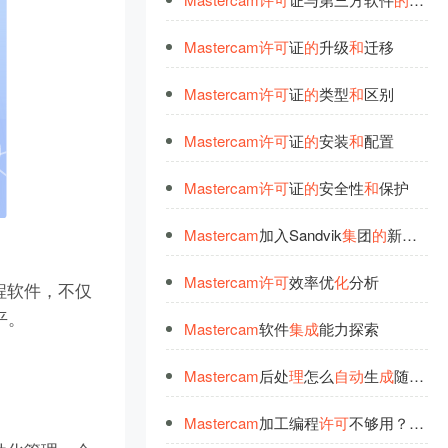
Mastercam
许
可
证
的
升级
和
迁移
Mastercam
许
可
证
的
类型
和
区别
Mastercam
许
可
证
的
安装
和
配置
Mastercam
许
可
证
的
安全性
和
保护
Mastercam
加入Sandvik
集
团
的
新
动
向
Mastercam
许
可
效率优
化
分析
程软件，不仅
平。
Mastercam
软件
集
成
能力探索
Mastercam
后处
理
怎么
自
动
生
成
随机程序号？3行代码告别O0000冲突
Mastercam
加工编程
许
可
不够用？
自
动