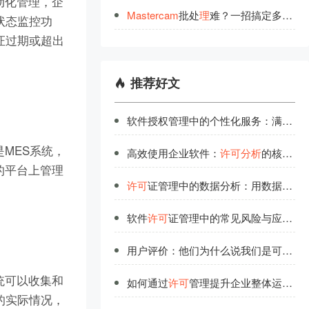
动化管理，企
Mastercam
批处
理
难？一招搞定多刀路
状态监控功
证过期或超出
推荐好文
软件授权管理中的个性化服务：满足不同场景需求
是MES系统，
高效使用企业软件：
许可
分析
的核心指标解读
的平台上管理
许可
证管理中的数据分析：用数据说话的管理智慧
。
软件
许可
证管理中的常见风险与应对策略
用户评价：他们为什么说我们是可信赖的
统可以收集和
如何通过
许可
管理提升企业整体运营效率？
的实际情况，