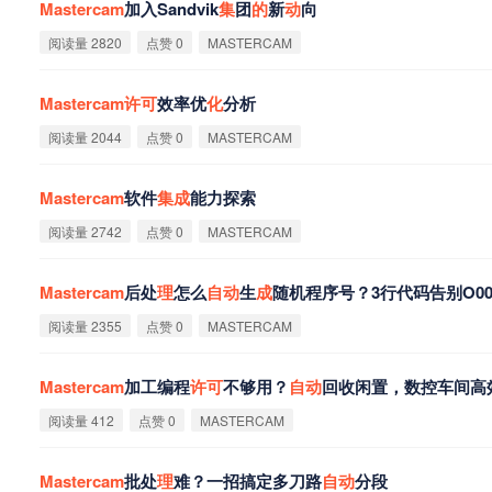
Mastercam
加入Sandvik
集
团
的
新
动
向
阅读量 2820
点赞 0
MASTERCAM
Mastercam
许
可
效率优
化
分析
阅读量 2044
点赞 0
MASTERCAM
Mastercam
软件
集
成
能力探索
阅读量 2742
点赞 0
MASTERCAM
Mastercam
后处
理
怎么
自
动
生
成
随机程序号？3行代码告别O00
阅读量 2355
点赞 0
MASTERCAM
Mastercam
加工编程
许
可
不够用？
自
动
回收闲置，数控车间高
阅读量 412
点赞 0
MASTERCAM
Mastercam
批处
理
难？一招搞定多刀路
自
动
分段