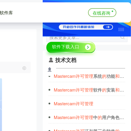
软件库
在线咨询
技术文档
Mastercam
许
可
管
理
系统
的
功能
和
特点
Mastercam
许
可
管
理
软件
的
安装
和
配置
Mastercam
许
可
管
理
Mastercam
许
可
管
理
中
的
用户角色
和
权
Mastercam
许
可
证与第三方软件
的
集
成