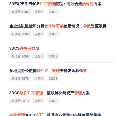
3DEXPERIENCE
许
可
管
理
流程：高
效
合规
的
许
可
方案
阅读量 1155
点赞 0
3DCS
企业难以监控和分析
软
件
许
可
的
使用情况，
导
致
资源浪费
阅读量 2630
点赞 0
3DCS
3DCS
许
可
有
效
期
阅读量 3658
点赞 0
3DCS
多地点办公使得
软
件
许
可
管
理
变得复杂和低
效
阅读量 2676
点赞 0
3DCS
3DCS
软
件
许
可
管
理
、盗版解决与资产
管
理
方案
阅读量 2813
点赞 0
3DCS
有
效
管
理
3DCS
许
可
：提升企业竞争力与降低风险策略