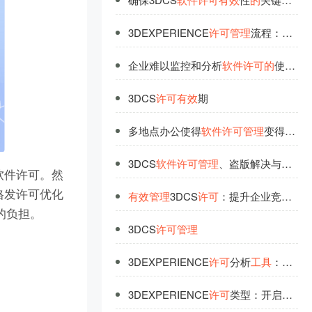
3DEXPERIENCE
许
可
管
理
流程：高
效
企业难以监控和分析
软
件
许
可
的
使用情况，
3DCS
许
可
有
效
期
多地点办公使得
软
件
许
可
管
理
变得复杂和低
3DCS
软
件
许
可
管
理
、盗版解决与资产
软件许可。然
格发许可优化
有
效
管
理
3DCS
许
可
：提升企业竞争力与降低风险策略
的负担。
3DCS
许
可
管
理
3DEXPERIENCE
许
可
分析
工
具
：挖掘数据价值
3DEXPERIENCE
许
可
类型：开启协同