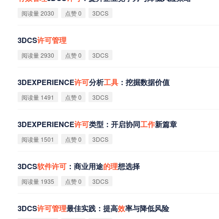
阅读量 2030
点赞 0
3DCS
3DCS
许
可
管
理
阅读量 2930
点赞 0
3DCS
3DEXPERIENCE
许
可
分析
工
具
：挖掘数据价值
阅读量 1491
点赞 0
3DCS
3DEXPERIENCE
许
可
类型：开启协同
工
作
新篇章
阅读量 1501
点赞 0
3DCS
3DCS
软
件
许
可
：商业用途
的
理
想选择
阅读量 1935
点赞 0
3DCS
3DCS
许
可
管
理
最佳实践：提高
效
率与降低风险