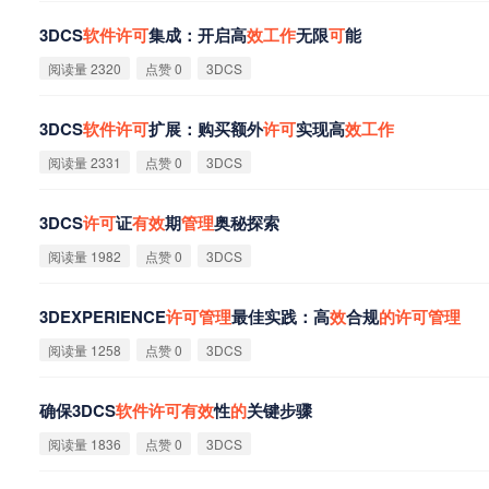
3DCS
软
件
许
可
集成：开启高
效
工
作
无限
可
能
阅读量 2320
点赞 0
3DCS
3DCS
软
件
许
可
扩展：购买额外
许
可
实现高
效
工
作
阅读量 2331
点赞 0
3DCS
3DCS
许
可
证
有
效
期
管
理
奥秘探索
阅读量 1982
点赞 0
3DCS
3DEXPERIENCE
许
可
管
理
最佳实践：高
效
合规
的
许
可
管
理
阅读量 1258
点赞 0
3DCS
确保3DCS
软
件
许
可
有
效
性
的
关键步骤
阅读量 1836
点赞 0
3DCS