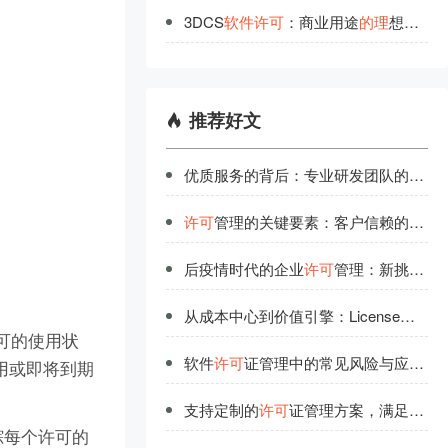
3DCS
软
件
许
可
：商业用途
的
理
想选择
推荐好文
优质服务的背后：专业研发团队的品质保证
许可
管理的关键要素：客户信赖的选择标准
后疫情时代的企业
许可
管理：新挑战与新机遇
从成本中心到价值引擎：License
许可
优
可的使用状
软件
许可
证管理中的常见风险与应对策略
使用或即将到期
支持定制的
许可
证管理方案，满足企业个性化需求
踪每个许可的