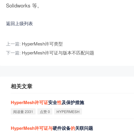
Solidworks 等。
返回上级列表
上一篇:
HyperMesh许可类型
下一篇:
HyperMesh许可证与版本不匹配问题
相关文章
HyperMesh
许
可
证
安全
性
及保护措施
阅读量 2331
点赞 0
HYPERMESH
HyperMesh
许
可
证
与
硬件设备
的
关联问题