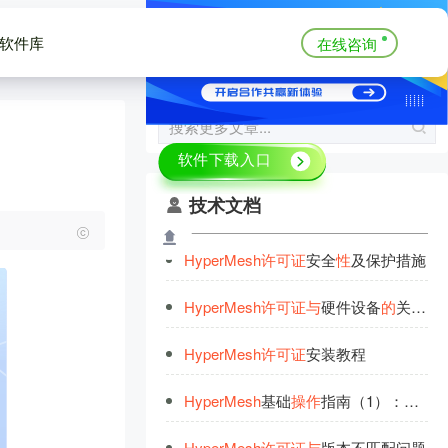
软件库
在线咨询
技术文档
HyperMesh
许
可
证
安全
性
及保护措施
HyperMesh
许
可
证
与
硬件设备
的
关联问题
HyperMesh
许
可
证
安装教程
HyperMesh
基础
操
作
指南（1）：界面
HyperMesh
许
可
证
与
版本不匹配问题