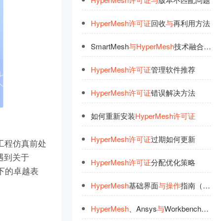
HyperMesh
许
可
证
回收
与
再利用方法
SmartMesh
与
HyperMesh
技术融合走向包
HyperMesh
许
可
证
管理软件推荐
HyperMesh
许
可
证
错误解决方法
如何重新安装
HyperMesh
许
可
证
HyperMesh
许
可
证
过期如何更新
工程仿真前处
遇到关于
HyperMesh
许
可
证
分配优化策略
统下的卓越表
HyperMesh
基础界面
与
操
作
指南（二）‌
HyperMesh
、Ansys
与
Workbench联合工业