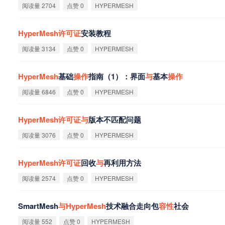
阅读量 2704
点赞 0
HYPERMESH
HyperMesh
许
可
证
安装教程
阅读量 3134
点赞 0
HYPERMESH
HyperMesh
基础
操
作
指南（1）：界面
与
基本
操
作
阅读量 6846
点赞 0
HYPERMESH
HyperMesh
许
可
证
与
版本不匹配问题
阅读量 3076
点赞 0
HYPERMESH
HyperMesh
许
可
证
回收
与
再利用方法
阅读量 2574
点赞 0
HYPERMESH
SmartMesh
与
HyperMesh
技术融合走向包
容
性
社会
阅读量 552
点赞 0
HYPERMESH