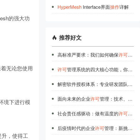
HyperMesh
Interface界面
操
作
详解
esh的强大功
推荐好文
高标准严要求：我们如何确保
许可
管理
意味着无论您使用
许可
管理系统的四大核心功能，你都了解吗？
解密软件授权体系：专业研发团队的技术解读
面向未来的企业
许可
管理：技术、流程与人才的协同进化
ws环境下进行模
社会责任感驱动：做有温度的
许可
管理
后疫情时代的企业
许可
管理：新挑战与新机遇
步提升，使得工