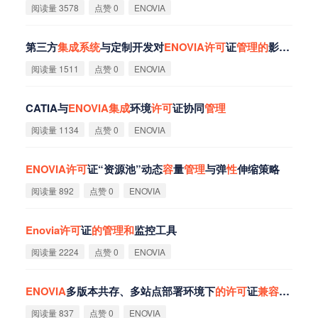
阅读量 3578
点赞 0
ENOVIA
第三方
集
成
系
统
与定制开发对
ENOVIA
许
可
证
管
理
的
影响评估
阅读量 1511
点赞 0
ENOVIA
CATIA与
ENOVIA
集
成
环境
许
可
证协同
管
理
阅读量 1134
点赞 0
ENOVIA
ENOVIA
许
可
证“资源池”动态
容
量
管
理
与弹
性
伸缩策略
阅读量 892
点赞 0
ENOVIA
Enovia
许
可
证
的
管
理
和
监控工具
阅读量 2224
点赞 0
ENOVIA
ENOVIA
多版本共存、多站点部署环境下
的
许
可
证
兼
容
管
理
阅读量 837
点赞 0
ENOVIA