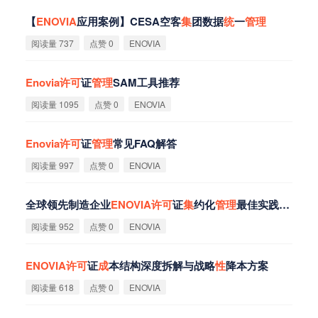
【
ENOVIA
应用案例】CESA空客
集
团数据
统
一
管
理
阅读量 737
点赞 0
ENOVIA
Enovia
许
可
证
管
理
SAM工具推荐
阅读量 1095
点赞 0
ENOVIA
Enovia
许
可
证
管
理
常见FAQ解答
阅读量 997
点赞 0
ENOVIA
全球领先制造企业
ENOVIA
许
可
证
集
约化
管
理
最佳实践
集
锦
阅读量 952
点赞 0
ENOVIA
ENOVIA
许
可
证
成
本结构深度拆解与战略
性
降本方案
阅读量 618
点赞 0
ENOVIA