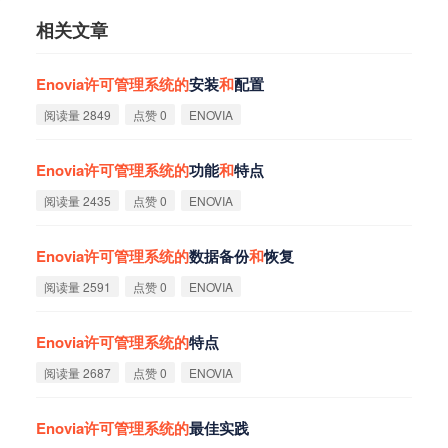
相关文章
Enovia
许
可
管
理
系
统
的
安装
和
配置
阅读量 2849
点赞 0
ENOVIA
Enovia
许
可
管
理
系
统
的
功能
和
特点
阅读量 2435
点赞 0
ENOVIA
Enovia
许
可
管
理
系
统
的
数据备份
和
恢复
阅读量 2591
点赞 0
ENOVIA
Enovia
许
可
管
理
系
统
的
特点
阅读量 2687
点赞 0
ENOVIA
Enovia
许
可
管
理
系
统
的
最佳实践