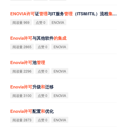
ENOVIA
许
可
证
管
理
与IT服务
管
理
（ITSM/ITIL）流程
集
成
点
阅读量 969
点赞 0
ENOVIA
Enovia
许
可
与其他软件
的
集
成
阅读量 2865
点赞 0
ENOVIA
Enovia
许
可
池
管
理
阅读量 2296
点赞 0
ENOVIA
Enovia
许
可
升级
和
迁移
阅读量 3100
点赞 0
ENOVIA
Enovia
许
可
配置
和
优化
阅读量 2873
点赞 0
ENOVIA