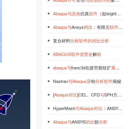
Abaqus
与
其
他
仿真
软
件
（如Isight）
许
Abaqus
与
Ansys
对
比
：有限元
软
件
分
析
复合材料
分
析
软
件
的
对
比
分
析
ABAQUS
软
件
优
势
全
解
析
abaqus
与
franc3d在疲劳裂纹扩
展
分
析
中
Nastran
与
Abaqus
异
响
分
析
软
件
揭秘
[
Abaqus
对
比
]CEL、CFD
与
SPH方法
优
HyperMesh
与
Abaqus
对
比
：ANSYS
与
A
Abaqus
与
ANSYS
的
比
较
分
析