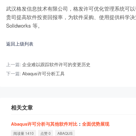
武汉格发信息技术有限公司，格发许可优化管理系统可以
贵司提高软件投资回报率，为软件采购、使用提供科学决策依据。支持的软件
Solidworks 等。
返回上级列表
上一篇:
企业难以跟踪软件许可的变更历史
下一篇:
Abaqus许可分析工具
相关文章
Abaqus
许
可
分
析
与
其
他
软
件
对
比
：
全
面
优
势
展
现
阅读量 1410
点赞 0
ABAQUS