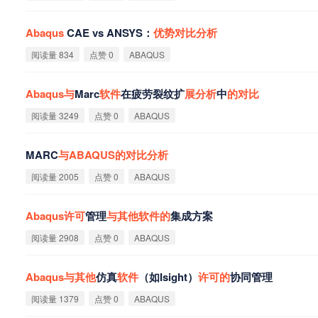
Abaqus
CAE vs ANSYS：
优
势
对
比
分
析
阅读量 834
点赞 0
ABAQUS
Abaqus
与
Marc
软
件
在疲劳裂纹扩
展
分
析
中
的
对
比
阅读量 3249
点赞 0
ABAQUS
MARC
与
ABAQUS
的
对
比
分
析
阅读量 2005
点赞 0
ABAQUS
Abaqus
许
可
管理
与
其
他
软
件
的
集成方案
阅读量 2908
点赞 0
ABAQUS
Abaqus
与
其
他
仿真
软
件
（如Isight）
许
可
的
协同管理
阅读量 1379
点赞 0
ABAQUS