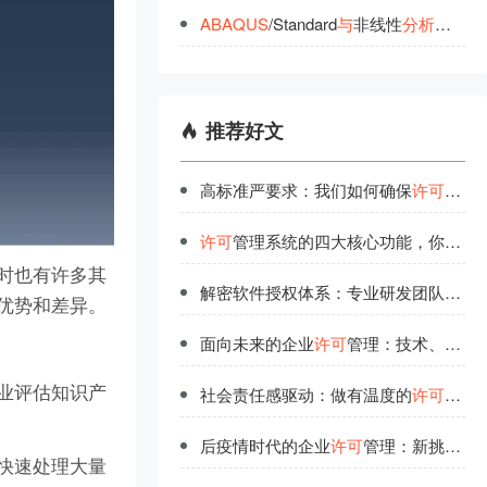
ABAQUS
/Standard
与
非线性
分
析
的
高级
推荐好文
高标准严要求：我们如何确保
许可
管理
许可
管理系统的四大核心功能，你都了解吗？
同时也有许多其
解密软件授权体系：专业研发团队的技术解读
的优势和差异。
面向未来的企业
许可
管理：技术、流程与人才的协同进化
企业评估知识产
社会责任感驱动：做有温度的
许可
管理
后疫情时代的企业
许可
管理：新挑战与新机遇
够快速处理大量