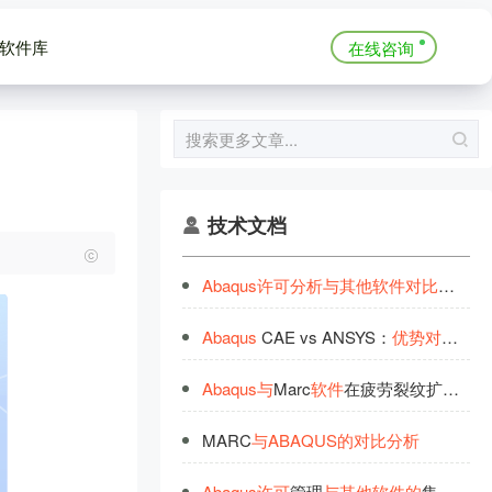
软件库
在线咨询
技术文档
Abaqus
许
可
分
析
与
其
他
软
件
对
比
：
全
面
Abaqus
CAE vs ANSYS：
优
势
对
比
分
析
Abaqus
与
Marc
软
件
在疲劳裂纹扩
展
分
析
MARC
与
ABAQUS
的
对
比
分
析
Abaqus
许
可
管理
与
其
他
软
件
的
集成方案