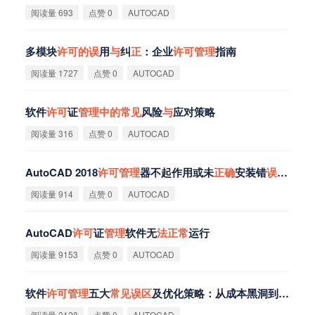
阅读量 693
点赞 0
AUTOCAD
多模块
许
可
的
误
用
与
纠
正
：企业
许
可
管
理
指南
阅读量 1727
点赞 0
AUTOCAD
软件
许
可
证
管
理
中
的
常
见
风险
与
应对策略
阅读量 316
点赞 0
AUTOCAD
AutoCAD 2018
许
可
管
理
器不起作用或未
正
确
安装错
误
解决
阅读量 914
点赞 0
AUTOCAD
AutoCAD
许
可
证
管
理
软件无
法
正
常
运行
阅读量 9153
点赞 0
AUTOCAD
软件
许
可
管
理
五大
常
见
误
区
及优化策略：从成本黑洞到价值引擎
阅读量 3128
点赞 0
AUTOCAD