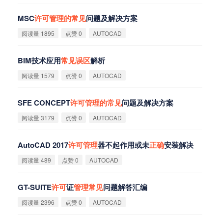
MSC
许
可
管
理
的
常
见
问题及解决方案
阅读量 1895
点赞 0
AUTOCAD
BIM技术应用
常
见
误
区
解析
阅读量 1579
点赞 0
AUTOCAD
SFE CONCEPT
许
可
管
理
的
常
见
问题及解决方案
阅读量 3179
点赞 0
AUTOCAD
AutoCAD 2017
许
可
管
理
器不起作用或未
正
确
安装解决
阅读量 489
点赞 0
AUTOCAD
GT-SUITE
许
可
证
管
理
常
见
问题解答汇编
阅读量 2396
点赞 0
AUTOCAD