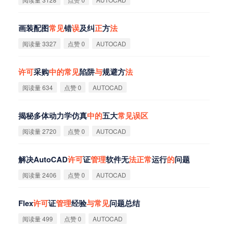
画装配图
常
见
错
误
及纠
正
方
法
阅读量 3327
点赞 0
AUTOCAD
许
可
采购
中
的
常
见
陷阱
与
规避方
法
阅读量 634
点赞 0
AUTOCAD
揭秘多体动力学仿真
中
的
五大
常
见
误
区
阅读量 2720
点赞 0
AUTOCAD
解决AutoCAD
许
可
证
管
理
软件无
法
正
常
运行
的
问题
阅读量 2406
点赞 0
AUTOCAD
Flex
许
可
证
管
理
经验
与
常
见
问题总结
阅读量 499
点赞 0
AUTOCAD