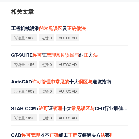
相关文章
工程机械润滑
的
常
见
误
区
及
正
确
做
法
阅读量 1828
点赞 0
AUTOCAD
GT-SUITE
许
可
证
管
理
常
见
误
区
与
纠
正
方
法
阅读量 1456
点赞 0
AUTOCAD
AutoCAD
许
可
管
理
中
常
见
的
十大
误
区
与
避坑指南
阅读量 1608
点赞 0
AUTOCAD
STAR-CCM+
许
可
证
管
理
十大
常
见
误
区
与
CFD行业最佳实践
阅读量 1020
点赞 0
AUTOCAD
CAD
许
可
管
理
器不
正
确
或未
正
确
安装解决方
法
整
理