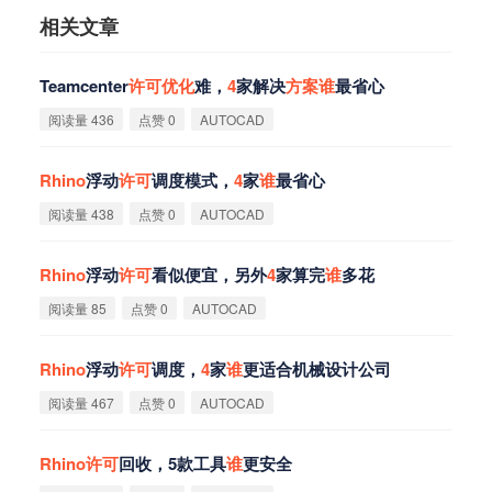
相关文章
Teamcenter
许
可
优
化
难，
4
家解决
方
案
谁
最省心
阅读量 436
点赞 0
AUTOCAD
Rhino
浮动
许
可
调度模式，
4
家
谁
最省心
阅读量 438
点赞 0
AUTOCAD
Rhino
浮动
许
可
看似便宜，另外
4
家算完
谁
多花
阅读量 85
点赞 0
AUTOCAD
Rhino
浮动
许
可
调度，
4
家
谁
更适合机械设计公司
阅读量 467
点赞 0
AUTOCAD
Rhino
许
可
回收，5款工具
谁
更安全