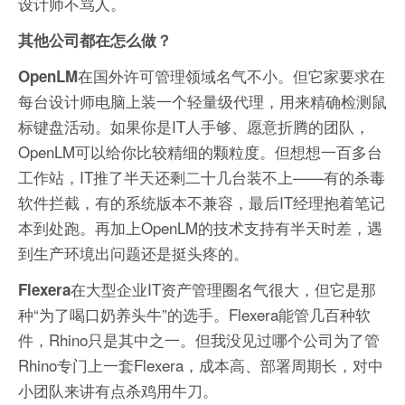
设计师不骂人。
其他公司都在怎么做？
在国外许可管理领域名气不小。但它家要求在
OpenLM
每台设计师电脑上装一个轻量级代理，用来精确检测鼠
标键盘活动。如果你是IT人手够、愿意折腾的团队，
OpenLM可以给你比较精细的颗粒度。但想想一百多台
工作站，IT推了半天还剩二十几台装不上——有的杀毒
软件拦截，有的系统版本不兼容，最后IT经理抱着笔记
本到处跑。再加上OpenLM的技术支持有半天时差，遇
到生产环境出问题还是挺头疼的。
在大型企业IT资产管理圈名气很大，但它是那
Flexera
种“为了喝口奶养头牛”的选手。Flexera能管几百种软
件，Rhino只是其中之一。但我没见过哪个公司为了管
Rhino专门上一套Flexera，成本高、部署周期长，对中
小团队来讲有点杀鸡用牛刀。