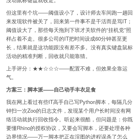
但这里有个坑——阈值设小了，设计师去车间跑一趟回
来发现软件被关了，回来第一件事不是干活而是骂IT；
阈值设大了，那些每天拖到下班才关软件的“挂机党”照
样占着不走。很多公司的IT把时间设成60分钟甚至更
长，结果就是这功能跟没有差不多。没有真实键盘鼠标
活动的精准判断，回收就只能靠猜。
上手评分：★★☆☆☆——配置不难，但效果全靠运
气。
方案三：脚本派——自己动手丰衣足食
我在网上看过有些IT高手自己写Python脚本，每隔几分
钟扫一次Zoo的日志文件，发现某个用户长时间没有网
络活动就执行回收指令。听起来很酷，但问题是：你既
要懂Rhino的授权协议，又要会写脚本，还要处理各种
边界情况——万一脚本把正在渲图的进程误杀了怎么