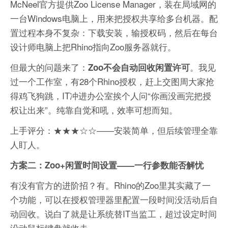
McNeel官方提供Zoo License Manager，装在局域网的
一台Windows电脑上，用来把授权共享给多台机器。配
置过程本身不复杂：下载安装，输授权码，然后在每台
设计师电脑上把Rhino指向Zoo服务器就行。
但最大的问题来了：
。我见
Zoo不会自动回收闲置许可
过一个工作室，有28个Rhino授权，赶上交图周大家抢
得鸡飞狗跳，IT冲进办公室挨个人问“你画没画完把授
权让出来”。纯靠自觉和吼，效率可想而知。
上手评分：★★★☆☆——安装简单，但后续管理全靠
人盯人。
方案二：Zoo+闲置时间设置——一行参数能否解忧
有没有官方的进阶招？有。Rhino的Zoo里其实藏了一
个功能，可以在授权管理器里配置一段时间没活动后自
动回收。说白了就是让系统替IT当监工，超过设定时间
没动鼠标键盘就收走。