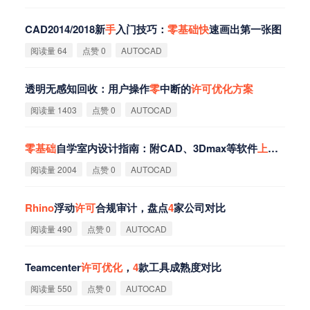
CAD2014/2018新
手
入门技巧：
零
基
础
快
速画出第一张图
阅读量 64
点赞 0
AUTOCAD
透明无感知回收：用户操作
零
中断的
许
可
优
化
方
案
阅读量 1403
点赞 0
AUTOCAD
零
基
础
自学室内设计指南：附CAD、3Dmax等软件
上
手
教程
阅读量 2004
点赞 0
AUTOCAD
Rhino
浮动
许
可
合规审计，盘点
4
家公司对比
阅读量 490
点赞 0
AUTOCAD
Teamcenter
许
可
优
化
，
4
款工具成熟度对比
阅读量 550
点赞 0
AUTOCAD