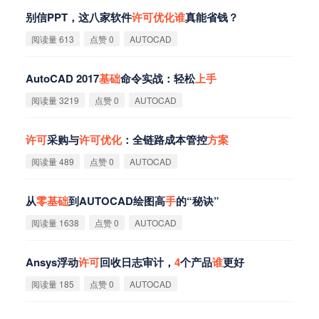
别信PPT，这八家软件
许
可
优
化
谁
真能省钱？
阅读量 613
点赞 0
AUTOCAD
AutoCAD 2017
基
础
命令实战：轻松
上
手
阅读量 3219
点赞 0
AUTOCAD
许
可
采购与
许
可
优
化
：全链路成本管控
方
案
阅读量 489
点赞 0
AUTOCAD
从
零
基
础
到AUTOCAD绘图高
手
的“秘诀”
阅读量 1638
点赞 0
AUTOCAD
Ansys浮动
许
可
回收日志审计，
4
个产品
谁
更好
阅读量 185
点赞 0
AUTOCAD