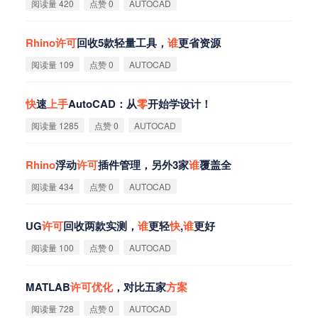
阅读量 420
点赞 0
AUTOCAD
Rhino
许
可
回收5款轻量工具，
谁
更省资源
阅读量 109
点赞 0
AUTOCAD
快
速
上
手
AutoCAD：从
零
开始学设计！
阅读量 1285
点赞 0
AUTOCAD
Rhino
浮动
许
可
插件管理，另外3家
谁
覆盖全
阅读量 434
点赞 0
AUTOCAD
UG
许
可
回收两款实测，
谁
更轻
快
,
谁
更好
阅读量 100
点赞 0
AUTOCAD
MATLAB
许
可
优
化
，对比五家
方
案
阅读量 728
点赞 0
AUTOCAD