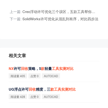
上一篇:
Creo浮动许可优化三个误区，五款工具帮你避雷
下一篇:
SolidWorks许可优化从混乱到有序，对比四步法
相关文章
NX
许可
回
收
策略，5
款
轻量
工
具
实
测
对
比
阅读量 405
点赞 0
AUTOCAD
UG浮点许可
回
收
精度，三
款
工
具
实
测
对
比
阅读量 428
点赞 0
AUTOCAD