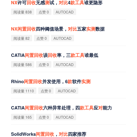
NX
许可
回
收
无感
测
试，
对
比
4
款
工
具
谁更隐形
阅读量 838
点赞 0
AUTOCAD
NX
闲
置
回
收
四种阈值场景，
对
比
五家
实
测
数据
阅读量 82
点赞 0
AUTOCAD
CATIA
闲
置
回
收
误
回
收
率，三
款
工
具
谁最低
阅读量 586
点赞 0
AUTOCAD
Rhino
闲
置
回
收
并发使用，6
款
软件
实
测
阅读量 1110
点赞 0
AUTOCAD
CATIA
闲
置
回
收
六种异常处理，四
款
工
具
应
对
能力
阅读量 165
点赞 0
AUTOCAD
SolidWorks
闲
置
回
收
，
对
比
四家推荐