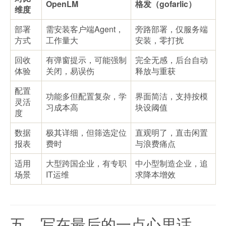
OpenLM
格发（gofarlic）
维度
部署
需安装客户端Agent，
旁路部署，仅服务端
方式​
工作量大
安装，零打扰
回收
有弹窗提示，可能强制
完全无感，后台自动
体验​
关闭，易误伤
释放与重获
配置
功能多但配置复杂，学
界面简洁，支持按模
灵活
习成本高
块设阈值
度​
数据
极其详细，但筛选定位
直观明了，直击闲置
报表​
费时
与浪费痛点
适用
大型跨国企业，有专职
中小型制造企业，追
场景​
IT运维
求降本增效
五、写在最后的一点心里话