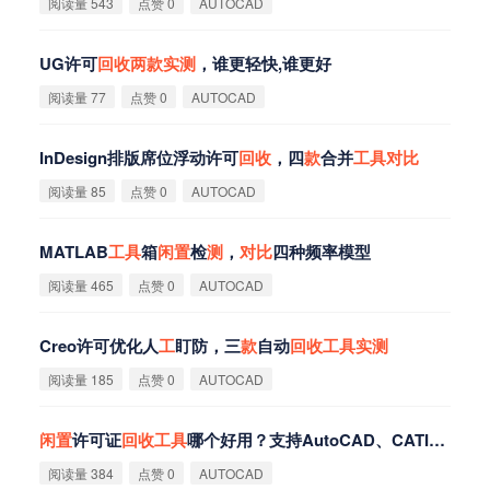
阅读量 543
点赞 0
AUTOCAD
UG许可
回
收
两
款
实
测
，谁更轻快,谁更好
阅读量 77
点赞 0
AUTOCAD
InDesign排版席位浮动许可
回
收
，四
款
合并
工
具
对
比
阅读量 85
点赞 0
AUTOCAD
MATLAB
工
具
箱
闲
置
检
测
，
对
比
四种频率模型
阅读量 465
点赞 0
AUTOCAD
Creo许可优化人
工
盯防，三
款
自动
回
收
工
具
实
测
阅读量 185
点赞 0
AUTOCAD
闲
置
许可证
回
收
工
具
哪个好用？支持AutoCAD、CATIA、UG/
阅读量 384
点赞 0
AUTOCAD