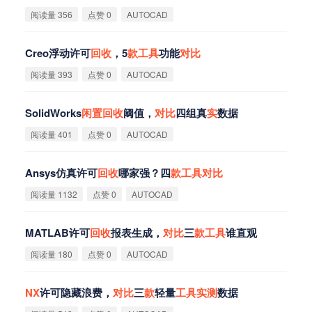
阅读量 356
点赞 0
AUTOCAD
Creo浮动许可
回
收
，5
款
工
具
功能
对
比
阅读量 393
点赞 0
AUTOCAD
SolidWorks
闲
置
回
收
阈值，
对
比
四组真
实
数据
阅读量 401
点赞 0
AUTOCAD
Ansys仿真许可
回
收
哪家强？四
款
工
具
对
比
阅读量 1132
点赞 0
AUTOCAD
MATLAB许可
回
收
报表生成，
对
比
三
款
工
具
谁直观
阅读量 180
点赞 0
AUTOCAD
NX
许可隐藏浪费，
对
比
三
款
轻量
工
具
实
测
数据