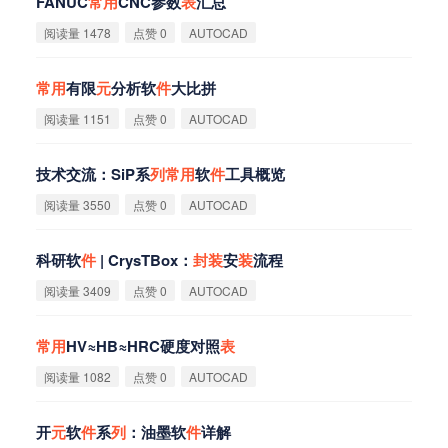
FANUC
常
用
CNC参数
表
汇总
阅读量 1478
点赞 0
AUTOCAD
常
用
有限
元
分析软
件
大比拼
阅读量 1151
点赞 0
AUTOCAD
技术交流：SiP系
列
常
用
软
件
工具概览
阅读量 3550
点赞 0
AUTOCAD
科研软
件
| CrysTBox：
封
装
安
装
流程
阅读量 3409
点赞 0
AUTOCAD
常
用
HV≈HB≈HRC硬度对照
表
阅读量 1082
点赞 0
AUTOCAD
开
元
软
件
系
列
：油墨软
件
详解