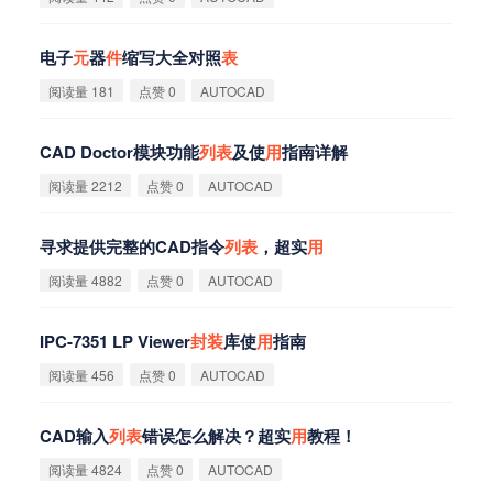
电子
元
器
件
缩写大全对照
表
阅读量 181
点赞 0
AUTOCAD
CAD Doctor模块功能
列
表
及使
用
指南详解
阅读量 2212
点赞 0
AUTOCAD
寻求提供完整的CAD指令
列
表
，超实
用
阅读量 4882
点赞 0
AUTOCAD
IPC-7351 LP Viewer
封
装
库使
用
指南
阅读量 456
点赞 0
AUTOCAD
CAD输入
列
表
错误怎么解决？超实
用
教程！
阅读量 4824
点赞 0
AUTOCAD