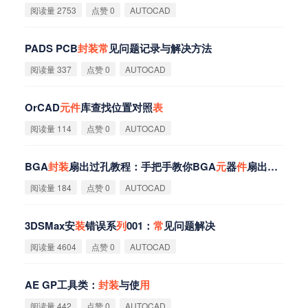
阅读量 2753
点赞 0
AUTOCAD
PADS PCB
封
装
常
见问题记录与解决方法
阅读量 337
点赞 0
AUTOCAD
OrCAD
元
件
库查找位置对照
表
阅读量 114
点赞 0
AUTOCAD
BGA
封
装
扇出过孔教程：手把手教你BGA
元
器
件
扇出方法
阅读量 184
点赞 0
AUTOCAD
3DSMax安
装
错误系
列
001：
常
见问题解决
阅读量 4604
点赞 0
AUTOCAD
AE GP工具类：
封
装
与使
用
阅读量 442
点赞 0
AUTOCAD