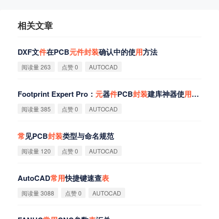
相关文章
DXF文
件
在PCB
元
件
封
装
确认中的使
用
方法
阅读量 263
点赞 0
AUTOCAD
Footprint Expert Pro：
元
器
件
PCB
封
装
建库神器使
用
教程
阅读量 385
点赞 0
AUTOCAD
常
见PCB
封
装
类型与命名规范
阅读量 120
点赞 0
AUTOCAD
AutoCAD
常
用
快捷键速查
表
阅读量 3088
点赞 0
AUTOCAD