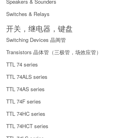
Speakers & Sounders
Switches & Relays
开关，继电器，键盘
Switching Devices 晶阊管
Transistors 晶体管（三极管，场效应管）
TTL 74 series
TTL 74ALS series
TTL 74AS series
TTL 74F series
TTL 74HC series
TTL 74HCT series