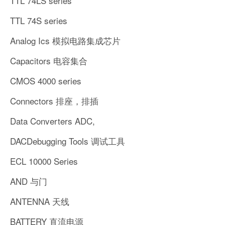
TTL 74LS series
TTL 74S series
Analog Ics 模拟电路集成芯片
Capacitors 电容集合
CMOS 4000 series
Connectors 排座，排插
Data Converters ADC,
DACDebugging Tools 调试工具
ECL 10000 Series
AND 与门
ANTENNA 天线
BATTERY 直流电源