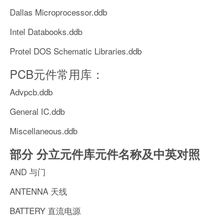
Dallas Microprocessor.ddb
Intel Databooks.ddb
Protel DOS Schematic Libraries.ddb
PCB元件常用库：
Advpcb.ddb
General IC.ddb
Miscellaneous.ddb
部分 分立元件库元件名称及中英对照
AND 与门
ANTENNA 天线
BATTERY 直流电源