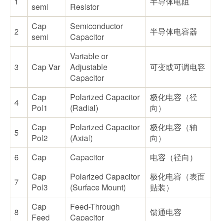
1
半导体电阻
semi
Resistor
Cap
Semiconductor
2
半导体电容器
semi
Capacitor
Variable or
3
Cap Var
Adjustable
可变或可调电容
Capacitor
Cap
Polarized Capacitor
极化电容（径
4
Pol1
(Radial)
向）
Cap
Polarized Capacitor
极化电容（轴
5
Pol2
(Axial)
向）
6
Cap
Capacitor
电容（径向）
Cap
Polarized Capacitor
极化电容（表面
7
Pol3
(Surface Mount)
贴装）
Cap
Feed-Through
8
馈通电容
Feed
Capacitor