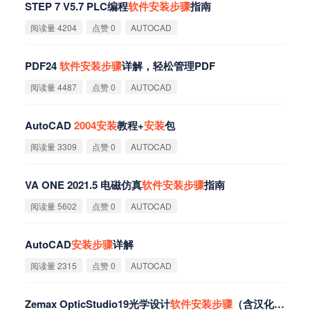
STEP 7 V5.7 PLC编程
软
件
安
装
步
骤
指南
阅读量 4204
点赞 0
AUTOCAD
PDF24
软
件
安
装
步
骤
详解，轻松管理PDF
阅读量 4487
点赞 0
AUTOCAD
AutoCAD
2004
安
装
教程+
安
装
包
阅读量 3309
点赞 0
AUTOCAD
VA ONE 2021.5 电磁仿真
软
件
安
装
步
骤
指南
阅读量 5602
点赞 0
AUTOCAD
AutoCAD
安
装
步
骤
详解
阅读量 2315
点赞 0
AUTOCAD
Zemax OpticStudio19光学设计
软
件
安
装
步
骤
（含汉化补丁）