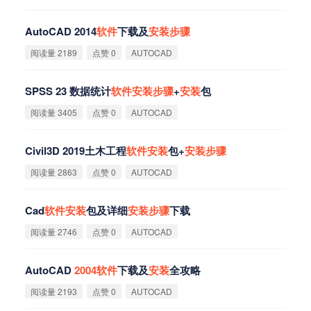
AutoCAD 2014
软
件
下载及
安
装
步
骤
阅读量 2189
点赞 0
AUTOCAD
SPSS 23 数据统计
软
件
安
装
步
骤
+
安
装
包
阅读量 3405
点赞 0
AUTOCAD
Civil3D 2019土木工程
软
件
安
装
包+
安
装
步
骤
阅读量 2863
点赞 0
AUTOCAD
Cad
软
件
安
装
包及详细
安
装
步
骤
下载
阅读量 2746
点赞 0
AUTOCAD
AutoCAD
2004
软
件
下载及
安
装
全攻略
阅读量 2193
点赞 0
AUTOCAD