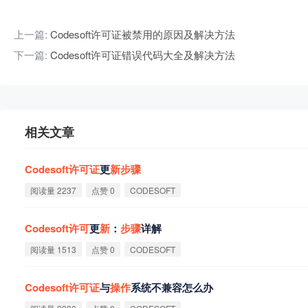
上一篇:
Codesoft许可证被禁用的原因及解决方法
下一篇:
Codesoft许可证错误代码大全及解决方法
相关文章
Codesoft
许
可
证
更
新
步
骤
阅读量 2237
点赞 0
CODESOFT
Codesoft
许
可
更
新
：
步
骤
详解
阅读量 1513
点赞 0
CODESOFT
Codesoft
许
可
证
与
操
作
系统不兼容怎么办