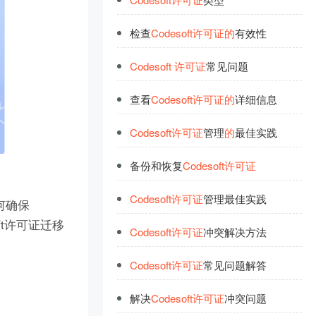
检查
Codesoft
许
可
证
的
有效性
Codesoft
许
可
证
常见问题
查看
Codesoft
许
可
证
的
详细信息
Codesoft
许
可
证
管理
的
最佳实践
备份和恢复
Codesoft
许
可
证
Codesoft
许
可
证
管理最佳实践
何确保
ft许可证迁移
Codesoft
许
可
证
冲突解决方法
Codesoft
许
可
证
常见问题解答
解决
Codesoft
许
可
证
冲突问题