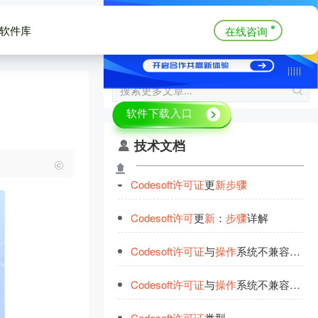
软件库
在线咨询
技术文档
Codesoft
许
可
证
更
新
步
骤
Codesoft
许
可
更
新
：
步
骤
详解
Codesoft
许
可
证
与
操
作
系统不兼容怎么办
Codesoft
许
可
证
与
操
作
系统不兼容解决方案
Codesoft
许
可
证
类型