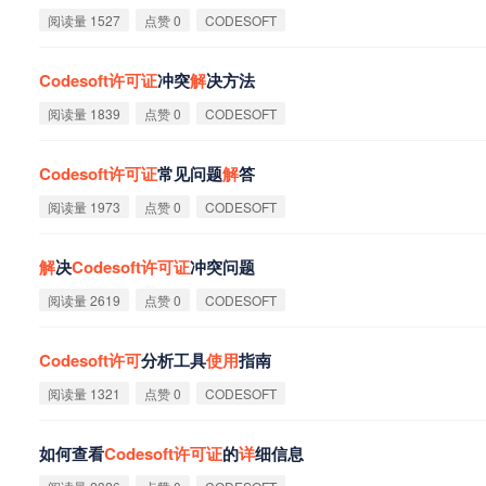
阅读量 1527
点赞 0
CODESOFT
Codesoft
许
可
证
冲突
解
决方法
阅读量 1839
点赞 0
CODESOFT
Codesoft
许
可
证
常见问题
解
答
阅读量 1973
点赞 0
CODESOFT
解
决
Codesoft
许
可
证
冲突问题
阅读量 2619
点赞 0
CODESOFT
Codesoft
许
可
分析工具
使
用
指南
阅读量 1321
点赞 0
CODESOFT
如何查看
Codesoft
许
可
证
的
详
细信息