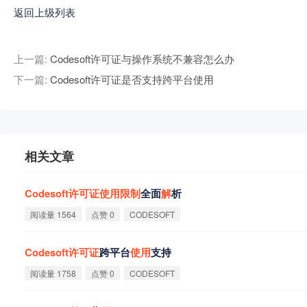
返回上级列表
上一篇:
Codesoft许可证与操作系统不兼容怎么办
下一篇:
Codesoft许可证是否支持跨平台使用
相关文章
Codesoft
许
可
证
使
用
限
制
全面
解
析
阅读量 1564
点赞 0
CODESOFT
Codesoft
许
可
证
跨平台
使
用
支持
阅读量 1758
点赞 0
CODESOFT