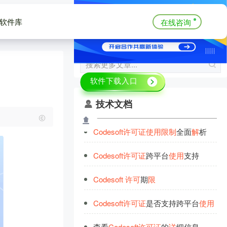
软件库
在线咨询
技术文档
Codesoft
许
可
证
使
用
限
制
全面
解
析
Codesoft
许
可
证
跨平台
使
用
支持
Codesoft
许
可
期
限
Codesoft
许
可
证
是否支持跨平台
使
用
查看
Codesoft
许
可
证
的
详
细信息