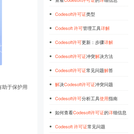
Codesoft
许
可
证
类型
Codesoft
许
可
管理工具
详
解
Codesoft
许
可
更新：步骤
详
解
Codesoft
许
可
证
冲突
解
决方法
Codesoft
许
可
证
常见问题
解
答
解
决
Codesoft
许
可
证
冲突问题
有助于保护用
Codesoft
许
可
分析工具
使
用
指南
如何查看
Codesoft
许
可
证
的
详
细信息
Codesoft
许
可
证
常见问题