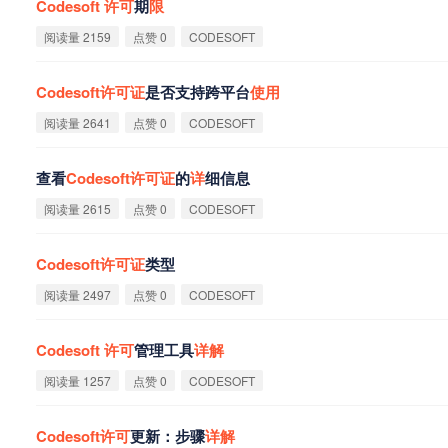
Codesoft
许
可
期
限
阅读量 2159
点赞 0
CODESOFT
Codesoft
许
可
证
是否支持跨平台
使
用
阅读量 2641
点赞 0
CODESOFT
查看
Codesoft
许
可
证
的
详
细信息
阅读量 2615
点赞 0
CODESOFT
Codesoft
许
可
证
类型
阅读量 2497
点赞 0
CODESOFT
Codesoft
许
可
管理工具
详
解
阅读量 1257
点赞 0
CODESOFT
Codesoft
许
可
更新：步骤
详
解