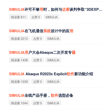
SIMULIA
许可不够
用
时，如何与
达
索
谈判争取“3DEXPERIENCE平台”打包优惠？
阅读量 811
点赞 0
SIMULIA
SIMULIA
在飞机通信
系
统
设计中的应
用
阅读量 2213
点赞 0
SIMULIA
SIMULIA
用
户大会Abaqus二次开发专
题
阅读量 1438
点赞 0
SIMULIA
SIMULIA
Abaqus R2023x Explicit
软
件
新功能介绍
阅读量 1239
点赞 0
SIMULIA
SIMULIA
全线产品手册，
软
件
选型必备
阅读量 1044
点赞 0
SIMULIA