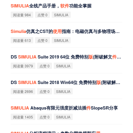
SIMULIA
全线产品手册，
软
件
功能全掌握
阅读量 984
点赞 0
SIMULIA
Simulia
仿真之CST的
使
用
指南：电磁仿真与多物理场耦合
阅读量 613
点赞 0
SIMULIA
DS
SIMULIA
Suite 2019 64位 免费特别
版
(附破解文
件
+破解步
阅读量 3979
点赞 0
SIMULIA
DS
SIMULIA
Suite 2018 Win64位 免费特别
版
(附破解文
件
+破
阅读量 2696
点赞 0
SIMULIA
SIMULIA
Abaqus有限元强度折减法插
件
SlopeSR分享
阅读量 1405
点赞 0
SIMULIA