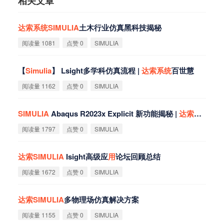
相关文章
达
索
系
统
SIMULIA
土木行业仿真黑科技揭秘
阅读量 1081
点赞 0
SIMULIA
【
Simulia
】 Lsight多学科仿真流程 |
达
索
系
统
百世慧
阅读量 1162
点赞 0
SIMULIA
SIMULIA
Abaqus R2023x Explicit 新功能揭秘 |
达
索
系
统
百世
阅读量 1797
点赞 0
SIMULIA
达
索
SIMULIA
Isight高级应
用
论坛回顾总结
阅读量 1672
点赞 0
SIMULIA
达
索
SIMULIA
多物理场仿真解决方案
阅读量 1155
点赞 0
SIMULIA