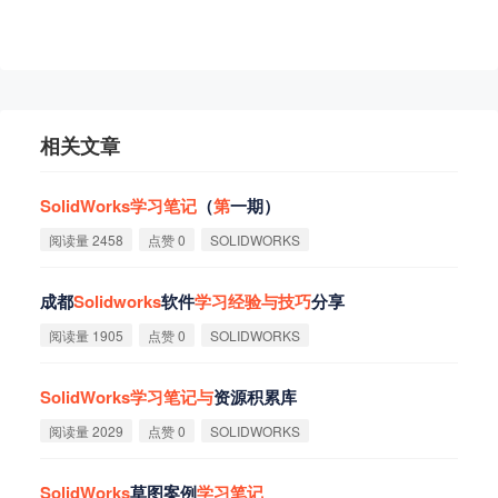
相关文章
SolidWorks
学
习
笔
记
（
第
一期）‌
阅读量 2458
点赞 0
SOLIDWORKS
‌成都
Solidworks
软件
学
习
经
验
与
技
巧
分享‌
阅读量 1905
点赞 0
SOLIDWORKS
SolidWorks
学
习
笔
记
与
资源积累库
阅读量 2029
点赞 0
SOLIDWORKS
SolidWorks
草图案例
学
习
笔
记