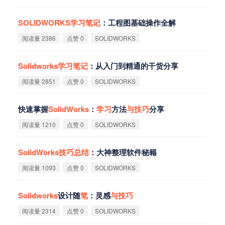
SOLIDWORKS
学
习
笔
记
：工程图基础操作全解
阅读量 2386
点赞 0
SOLIDWORKS
Solidworks
学
习
笔
记
：从入门到精通的干货分享
阅读量 2851
点赞 0
SOLIDWORKS
快速掌握
SolidWorks
：
学
习
方法
与
技
巧
分享
阅读量 1210
点赞 0
SOLIDWORKS
SolidWorks
技
巧
总
结
：大神整理软件秘籍
阅读量 1093
点赞 0
SOLIDWORKS
Solidworks
设计随
笔
：灵感
与
技
巧
阅读量 2314
点赞 0
SOLIDWORKS