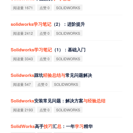
阅读量 1671
点赞 0
SOLIDWORKS
solidworks
学
习
笔
记
（2）：进阶提升
阅读量 2412
点赞 0
SOLIDWORKS
Solidworks
学
习
笔
记
（1）：基础入门
阅读量 3343
点赞 0
SOLIDWORKS
Solidworks
踩坑
经
验
总
结
与
常见问题解决
阅读量 547
点赞 0
SOLIDWORKS
Solidworks
安装常见问题：解决方案
与
经
验
总
结
阅读量 2193
点赞 0
SOLIDWORKS
SolidWorks
高手
技
巧
汇
总
：一年
学
习
精华