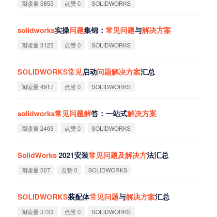
阅读量 5855
点赞 0
SOLIDWORKS
solidworks
实操
问
题
集锦：
常
见
问
题
与
解
决
方
案
阅读量 3125
点赞 0
SOLIDWORKS
SOLIDWORKS
常
见
启动
问
题
解
决
方
案
汇总
阅读量 4917
点赞 0
SOLIDWORKS
solidworks
常
见
问
题
解
答：一站式
解
决
方
案
阅读量 2403
点赞 0
SOLIDWORKS
SolidWorks
2021安装
常
见
问
题
及
解
决
方
法汇总
阅读量 507
点赞 0
SOLIDWORKS
SOLIDWORKS
装配体
常
见
问
题
与
解
决
方
案
汇总
阅读量 3723
点赞 0
SOLIDWORKS