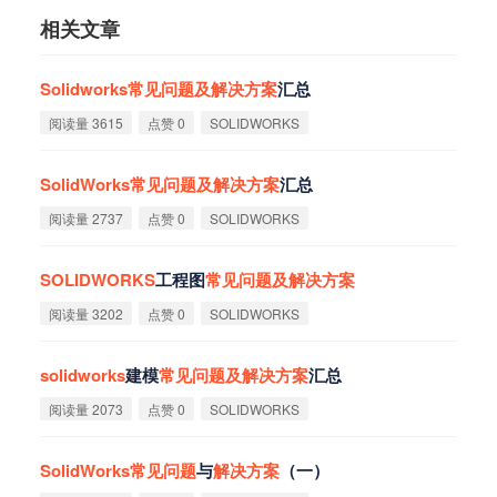
相关文章
Solidworks
常
见
问
题
及
解
决
方
案
汇总‌
阅读量 3615
点赞 0
SOLIDWORKS
SolidWorks
常
见
问
题
及
解
决
方
案
汇总
阅读量 2737
点赞 0
SOLIDWORKS
SOLIDWORKS
工程图
常
见
问
题
及
解
决
方
案
阅读量 3202
点赞 0
SOLIDWORKS
solidworks
建模
常
见
问
题
及
解
决
方
案
汇总
阅读量 2073
点赞 0
SOLIDWORKS
SolidWorks
常
见
问
题
与
解
决
方
案
（一）