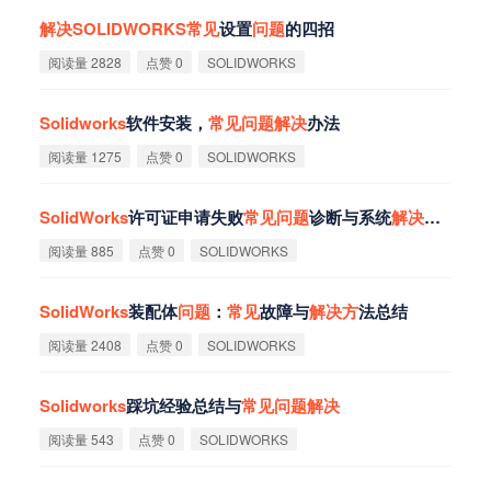
解
决
SOLIDWORKS
常
见
设置
问
题
的四招
阅读量 2828
点赞 0
SOLIDWORKS
Solidworks
软件安装，
常
见
问
题
解
决
办法
阅读量 1275
点赞 0
SOLIDWORKS
SolidWorks
许可证申请失败
常
见
问
题
诊断与系统
解
决
方
案
阅读量 885
点赞 0
SOLIDWORKS
SolidWorks
装配体
问
题
：
常
见
故障与
解
决
方
法总结
阅读量 2408
点赞 0
SOLIDWORKS
Solidworks
踩坑经验总结与
常
见
问
题
解
决
阅读量 543
点赞 0
SOLIDWORKS