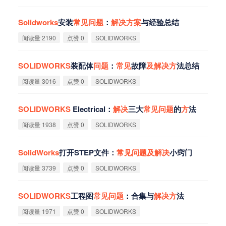
Solidworks
安装
常
见
问
题
：
解
决
方
案
与经验总结
阅读量 2190
点赞 0
SOLIDWORKS
SOLIDWORKS
装配体
问
题
：
常
见
故障
及
解
决
方
法总结
阅读量 3016
点赞 0
SOLIDWORKS
SOLIDWORKS
Electrical：
解
决
三大
常
见
问
题
的
方
法
阅读量 1938
点赞 0
SOLIDWORKS
SolidWorks
打开STEP文件：
常
见
问
题
及
解
决
小窍门
阅读量 3739
点赞 0
SOLIDWORKS
SOLIDWORKS
工程图
常
见
问
题
：合集与
解
决
方
法
阅读量 1971
点赞 0
SOLIDWORKS