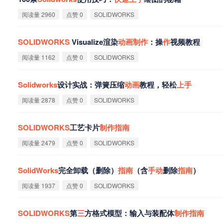
阅读量 2960
点赞 0
SOLIDWORKS
SOLIDWORKS
Visualize渲染
动
画
制
作
：操
作
视频教程
阅读量 1162
点赞 0
SOLIDWORKS
Solidworks
设计实战：弹簧压缩
动
画
教程，轻松
上
手
阅读量 2878
点赞 0
SOLIDWORKS
SOLIDWORKS
工艺卡片
制
作
指
南
阅读量 2479
点赞 0
SOLIDWORKS
SolidWorks
完全卸载（删除）
指
南
（含
手
动
删除
指
南
）
阅读量 1937
点赞 0
SOLIDWORKS
SOLIDWORKS
第
三
方格式模型：输入与装配体
制
作
指
南