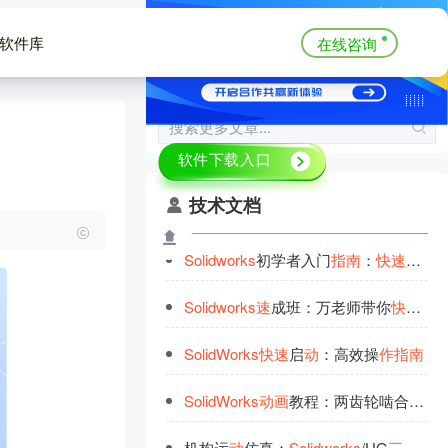
软件库
在线咨询
技术文档
Solidworks
初学者入门
指
南
：
快
速
上
手
Solidworks
速
成班：万老师带你
快
速
上
SolidWorks
快
速
启
动
：高效操
作
指
南
SolidWorks
动
画
教程：两齿轮啮合
动
画
机构运
动
仿真：
Solidworks
/UG
三
维
建模