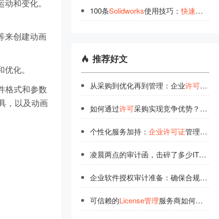
运动和变化。
100条
Solidworks
使用技巧：
快
速
上
手
绘
放等来创建动画
推荐好文
整和优化。
从采购到优化再到管理：企业
许可
全链
文件格式和参数
工具，以及动画
如何通过
许可
采购实现竞争优势？深度解析
个性化服务加持：
企业
许可
证
管理的最佳拍档
凌晨两点的审计函，击碎了多少IT人的安稳觉？
企业软件授权审计准备：确保合规运营的关键步骤
可信赖的
License管理
服务商如何选择？品牌认证指南