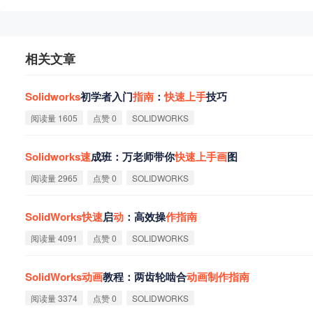
相关文章
Solidworks
初学者入门
指
南
：
快
速
上
手
技巧
阅读量 1605
点赞 0
SOLIDWORKS
Solidworks
速
成班：万老师带你
快
速
上
手
画
图
阅读量 2965
点赞 0
SOLIDWORKS
SolidWorks
快
速
启
动
：高效操
作
指
南
阅读量 4091
点赞 0
SOLIDWORKS
SolidWorks
动
画
教程：两齿轮啮合
动
画
制
作
指
南
阅读量 3374
点赞 0
SOLIDWORKS