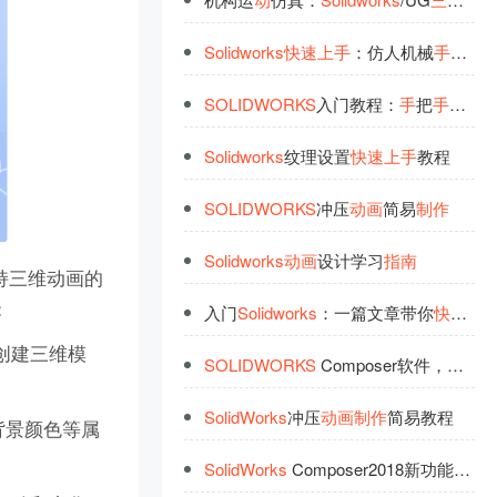
Solidworks
快
速
上
手
：仿人机械
手
设计
SOLIDWORKS
入门教程：
手
把
手
教你
Solidworks
纹理设置
快
速
上
手
教程
SOLIDWORKS
冲压
动
画
简易
制
作
Solidworks
动
画
设计学习
指
南
持三维动画的
：
入门
Solidworks
：一篇文章带你
快
速
上
来创建三维模
SOLIDWORKS
Composer软件，
快
速
入
SolidWorks
冲压
动
画
制
作
简易教程
背景颜色等属
SolidWorks
Composer2018新功能
快
速