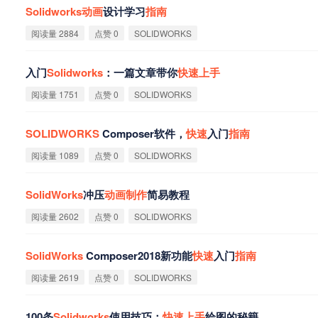
Solidworks
动
画
设计学习
指
南
阅读量 2884
点赞 0
SOLIDWORKS
入门
Solidworks
：一篇文章带你
快
速
上
手
阅读量 1751
点赞 0
SOLIDWORKS
SOLIDWORKS
Composer软件，
快
速
入门
指
南
阅读量 1089
点赞 0
SOLIDWORKS
SolidWorks
冲压
动
画
制
作
简易教程
阅读量 2602
点赞 0
SOLIDWORKS
SolidWorks
Composer2018新功能
快
速
入门
指
南
阅读量 2619
点赞 0
SOLIDWORKS
100条
Solidworks
使用技巧：
快
速
上
手
绘图的秘籍