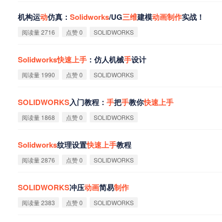
机构运
动
仿真：
Solidworks
/UG
三
维
建模
动
画
制
作
实战！
阅读量 2716
点赞 0
SOLIDWORKS
Solidworks
快
速
上
手
：仿人机械
手
设计
阅读量 1990
点赞 0
SOLIDWORKS
SOLIDWORKS
入门教程：
手
把
手
教你
快
速
上
手
阅读量 1868
点赞 0
SOLIDWORKS
Solidworks
纹理设置
快
速
上
手
教程
阅读量 2876
点赞 0
SOLIDWORKS
SOLIDWORKS
冲压
动
画
简易
制
作
阅读量 2383
点赞 0
SOLIDWORKS