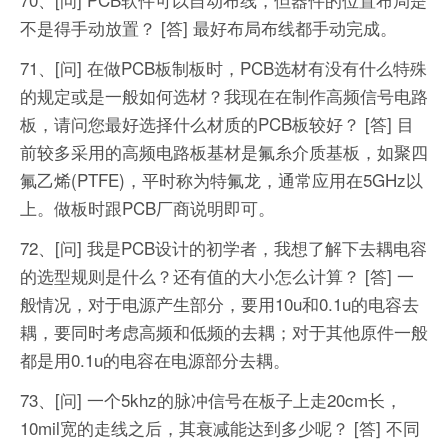
不是得手动放置？
[答] 最好布局布线都手动完成。
71、[问] 在做PCB板制板时，PCB选材有没有什么特殊
的规定或是一般如何选材？我现在在制作高频信号电路
板，请问您最好选择什么材质的PCB板较好？
[答] 目
前较多采用的高频电路板基材是氟糸介质基板，如聚四
氟乙烯(PTFE)，平时称为特氟龙，通常应用在5GHz以
上。做板时跟PCB厂商说明即可。
72、[问] 我是PCB设计的初学者，我想了解下去耦电容
的选型规则是什么？还有值的大小怎么计算？
[答] 一
般情况，对于电源产生部分，要用10u和0.1u的电容去
耦，要同时考虑高频和低频的去耦；对于其他原件一般
都是用0.1u的电容在电源部分去耦。
73、[问] 一个5khz的脉冲信号在板子上走20cm长，
10mil宽的走线之后，其衰减能达到多少呢？
[答] 不同