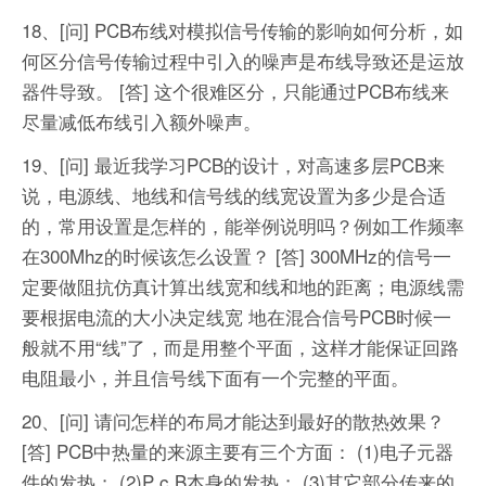
18、[问] PCB布线对模拟信号传输的影响如何分析，如
何区分信号传输过程中引入的噪声是布线导致还是运放
器件导致。
[答] 这个很难区分，只能通过PCB布线来
尽量减低布线引入额外噪声。
19、[问] 最近我学习PCB的设计，对高速多层PCB来
说，电源线、地线和信号线的线宽设置为多少是合适
的，常用设置是怎样的，能举例说明吗？例如工作频率
在300Mhz的时候该怎么设置？
[答] 300MHz的信号一
定要做阻抗仿真计算出线宽和线和地的距离；电源线需
要根据电流的大小决定线宽 地在混合信号PCB时候一
般就不用“线”了，而是用整个平面，这样才能保证回路
电阻最小，并且信号线下面有一个完整的平面。
20、[问] 请问怎样的布局才能达到最好的散热效果？
[答] PCB中热量的来源主要有三个方面：
(1)电子元器
件的发热；
(2)P c B本身的发热；
(3)其它部分传来的