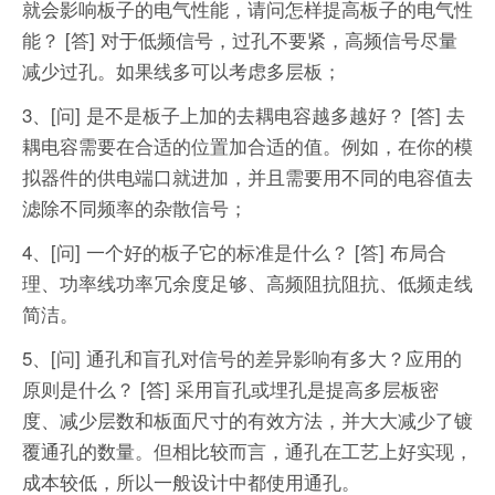
就会影响板子的电气性能，请问怎样提高板子的电气性
能？
[答] 对于低频信号，过孔不要紧，高频信号尽量
减少过孔。如果线多可以考虑多层板；
3、[问] 是不是板子上加的去耦电容越多越好？
[答] 去
耦电容需要在合适的位置加合适的值。例如，在你的模
拟器件的供电端口就进加，并且需要用不同的电容值去
滤除不同频率的杂散信号；
4、[问] 一个好的板子它的标准是什么？
[答] 布局合
理、功率线功率冗余度足够、高频阻抗阻抗、低频走线
简洁。
5、[问] 通孔和盲孔对信号的差异影响有多大？应用的
原则是什么？
[答] 采用盲孔或埋孔是提高多层板密
度、减少层数和板面尺寸的有效方法，并大大减少了镀
覆通孔的数量。但相比较而言，通孔在工艺上好实现，
成本较低，所以一般设计中都使用通孔。