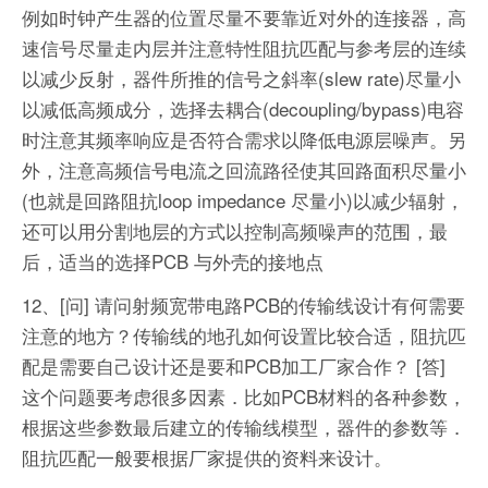
例如时钟产生器的位置尽量不要靠近对外的连接器，高
速信号尽量走内层并注意特性阻抗匹配与参考层的连续
以减少反射，器件所推的信号之斜率(slew rate)尽量小
以减低高频成分，选择去耦合(decoupling/bypass)电容
时注意其频率响应是否符合需求以降低电源层噪声。另
外，注意高频信号电流之回流路径使其回路面积尽量小
(也就是回路阻抗loop impedance 尽量小)以减少辐射，
还可以用分割地层的方式以控制高频噪声的范围，最
后，适当的选择PCB 与外壳的接地点
12、[问] 请问射频宽带电路PCB的传输线设计有何需要
注意的地方？传输线的地孔如何设置比较合适，阻抗匹
配是需要自己设计还是要和PCB加工厂家合作？
[答]
这个问题要考虑很多因素．比如PCB材料的各种参数，
根据这些参数最后建立的传输线模型，器件的参数等．
阻抗匹配一般要根据厂家提供的资料来设计。