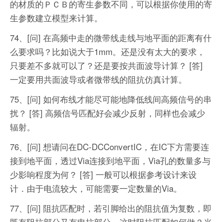
的材质的ＰＣＢ的寄生参数不同，可以根据你使用的寄
生参数建立模型来计算。
74、[问] 在高频中走的微带线走线与地平面的距离有什
么要求吗？比如说大于1mm。还是没有太大的要求，
只要差不多就可以了？还是要按共面波导计算？
[答]
一定要用共面波导或者微带线的阻抗仿真计算。
75、[问] 如何布线才能尽可能地降低线间高频信号的串
扰？
[答] 高频信号匹配好会减少反射，同样也会减少
辐射。
76、[问] 想请问在DC-DCConvertIC，在IC下方需要连
接到地平面，透过Via连接到地平面，Via孔的数量多与
少影响程度为何？
[答] 一般可以根据参考设计来设
计．由于电流较大，可能需要一定数量的Via。
77、[问] 阻抗匹配时，若引脚给出的阻抗值为复数，即
既有阻抗部分又有电抗部分，这时阻抗匹配如何做？光