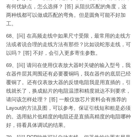
有何优缺点，怎么选择？
[答] 从阻抗匹配的角度，这
两种线都可以做成匹配的弯角。但是圆角可能不好加
工。
68、[问] 在高频走线中如果尺寸受限，最常用的走线方
法或者说合理的走线方法有那些？比如说蛇形走线，可
以吗？
[答] 不好，会引入更多寄生参数。
69、[问] 请问在使用仪表放大器时关键的输入型号，我
在器件层其周围还有必要覆铜吗，我在器件的底层已经
覆铜了。还有仪表放大器的反馈电阻我是用直插的，引
线就长了，换成贴片的电阻温漂和精度就达不到要求，
请问该怎样处理？
[答] 一般仪放芯片资料会有推荐的
Layout的方法及图，可以参考。保证引线短和粗是必须
的。选用贴片低精度的电阻还是直插高精度的电阻哪种
好，得看具体调试的结果。
70、[问] PCB软件可以自动布线，但器件的位置布局是