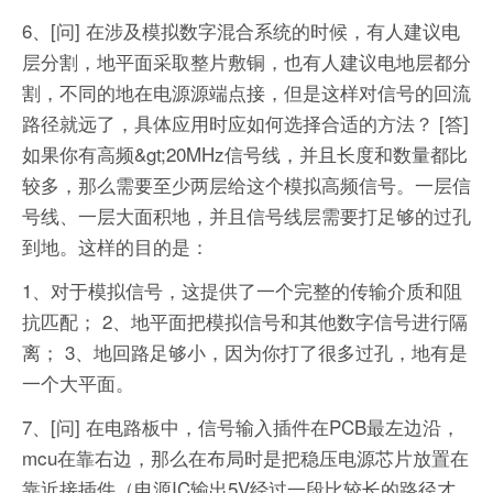
6、[问] 在涉及模拟数字混合系统的时候，有人建议电
层分割，地平面采取整片敷铜，也有人建议电地层都分
割，不同的地在电源源端点接，但是这样对信号的回流
路径就远了，具体应用时应如何选择合适的方法？
[答]
如果你有高频&gt;20MHz信号线，并且长度和数量都比
较多，那么需要至少两层给这个模拟高频信号。一层信
号线、一层大面积地，并且信号线层需要打足够的过孔
到地。这样的目的是：
1、对于模拟信号，这提供了一个完整的传输介质和阻
抗匹配；
2、地平面把模拟信号和其他数字信号进行隔
离；
3、地回路足够小，因为你打了很多过孔，地有是
一个大平面。
7、[问] 在电路板中，信号输入插件在PCB最左边沿，
mcu在靠右边，那么在布局时是把稳压电源芯片放置在
靠近接插件（电源IC输出5V经过一段比较长的路径才