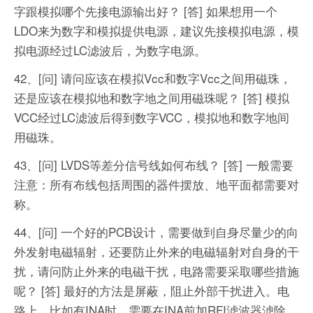
字跟模拟哪个先接电源输出好？
[答] 如果想用一个
LDO来为数字和模拟提供电源，建议先接模拟电源，模
拟电源经过LC滤波后，为数字电源。
42、[问] 请问应该在模拟Vcc和数字Vcc之间用磁珠，
还是应该在模拟地和数字地之间用磁珠呢？
[答] 模拟
VCC经过LC滤波后得到数字VCC，模拟地和数字地间
用磁珠。
43、[问] LVDS等差分信号线如何布线？
[答] 一般需要
注意：所有布线包括周围的器件摆放、地平面都需要对
称。
44、[问] 一个好的PCB设计，需要做到自身尽量少的向
外发射电磁辐射，还要防止外来的电磁辐射对自身的干
扰，请问防止外来的电磁干扰，电路需要采取哪些措施
呢？
[答] 最好的方法是屏蔽，阻止外部干扰进入。电
路上，比如有INA时，需要在INA前加RFI滤波器滤除