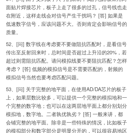
面贴片焊接芯片，板子上走了很多的过孔，信号线也走
在附近，这样走线会对信号产生干扰吗？
[答] 如果是
低速数字信号，应该问题不大。否则肯定会影响信号的
质量。
52、[问] 数字线在考虑要不要做阻抗匹配时，是看信号
传出至反射回来时，总时间是否超过上升沿的20%，若
超过则需阻抗匹配。请问模拟线要不要阻抗匹配？怎样
考虑？
[答] 低频的模拟信号是不需要匹配的，射频的
模拟信号当然也要考虑匹配问题。
53、[问] 关于完整的地平面，在使用AD/DA芯片的板子
上，如果层数比较多，可以提供一个完整的模拟地和一
个完整的数字地；也可以在这两层地平面上都分别划分
模拟地，数字地。二者孰优孰劣？
[答] 一般来讲，都
会铺完整的地平面。除非是一些特殊的情况，比如板子
的模拟部分和数字部分是明显分开的，可以很容易地区