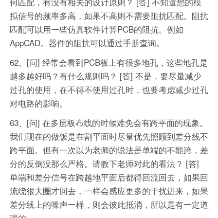
何匹配，有没有相关的设计原则？
[答] 不知道您的模
拟信号的频率多高，如果不高则不需要阻抗匹配。阻抗
匹配可以用一些仿真软件计算PCB的阻抗。例如
AppCAD。器件的阻抗可以通过手册查询。
62、[问] 经常会看到PCB板上有很多地孔，这些地孔是
越多越好吗？有什么规则吗？
[答] 不是．要尽量减少
过孔的使用，在不得不使用过孔时，也要考虑减少过孔
对电路的影响。
63、[问] 在多层板布线的时候难免会有跨平面的现象。
我们现在的做饭是在割平面时尽量优先照顾到差分线不
跨平面。但有一次以为老师的说法是单端的不能跨，差
分的反倒没那么严格。请教下老师对此的看法？
[答]
单端和差分信号在跨越地平面后都得回流回去，如果回
流绕很大圈才回去，一样会感应更多的干扰进来，如果
差分线上的噪声一样，则会彼此抵消，所以是有一定道
理的。