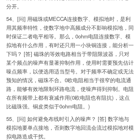
分开。
54、[问] 用磁珠或MECCA连接数字、模拟地时，是利
用其频率特性，使数字地中高频成分不影响模拟地，同
时保证二者电平相等。那么，0ohm电阻连接数字、模
拟地有什么作用，有时还只用一小块铜连接，能分析一
下吗？
[答] 磁珠的等效电路相当于带阻限波器，只对
某个频点的噪声有显著抑制作用，使用时需要预先估计
噪点频率，以便选用适当型号。对于频率不确定或无法
预知的情况，磁珠不合。0欧电阻相当于很窄的电流通
路，能够有效地限制环路电流，使噪声得到抑制。电阻
在所有频带上都有衰减作用(0欧电阻也有阻抗)，这点
比磁珠强。铜皮类似于0ohm电阻。)
55、[问] 如何避免布线时引入的噪声？
[答] 数字地与
模拟地要单点接地，否则数字地回流会流过模拟地对模
拟电路造成干扰。