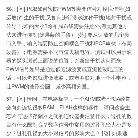
56、[问] PCB如何预防PWM等突变信号对模拟信号(如
运放)产生的干扰,又如何进行测试这种干扰(辐射干扰或
传导干扰)的大小?除布局布线需要注意外,有无其他方
法来进行抑制(除屏蔽的手段）
[答] 要从运放的几个接
口入手，输入端要防止空间耦合干扰和PCB串扰（布局
改善）；电源需要不同容值去耦电容。测试可以用示波
器的探头测试上面说的位置，判断出干扰从何而来。
PWM信号如果是通过低通滤波变成直流控制电压的
话，可以考虑就进做滤波，或者并联对地一个小电容，
让PWM的波形变圆，减少高频分量。
57、[问] 请问，在电路板中，一个ARM或者FPGA经常
会向外连接很多RAM，FLAH这样的器件，请问这些主
芯片与这些存储器之间的连线需要注意什么，过孔的数
目有什么限制么？数字信号中常用的过孔孔径大小是多
少？过孔孔径的大小对信号的影响大么？
[答] 如果速