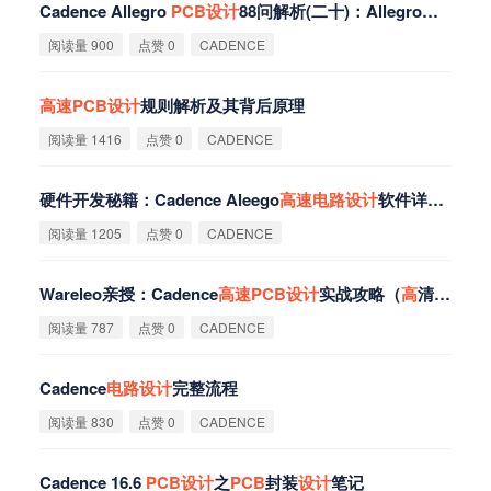
Cadence Allegro
PCB
设
计
88问解析(二十)：Allegro中格
点
设
阅读量 900
点赞 0
CADENCE
高
速
PCB
设
计
规则解析及其背后原理
阅读量 1416
点赞 0
CADENCE
硬件开发秘籍：Cadence Aleego
高
速
电
路
设
计
软件详解与安装
阅读量 1205
点赞 0
CADENCE
Wareleo亲授：Cadence
高
速
PCB
设
计
实战攻略（
高
清159讲，11G）
阅读量 787
点赞 0
CADENCE
Cadence
电
路
设
计
完整流程
阅读量 830
点赞 0
CADENCE
Cadence 16.6
PCB
设
计
之
PCB
封装
设
计
笔记