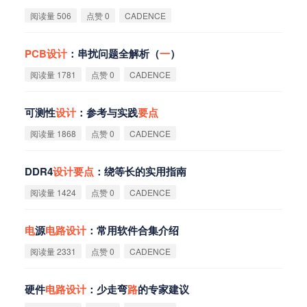
阅读量 506
点赞 0
CADENCE
PCB
设
计
：串扰问题全解析（
一
）
阅读量 1781
点赞 0
CADENCE
可测性
设
计
：参考与实践
要
点
阅读量 1868
点赞 0
CADENCE
DDR4
设
计
要
点
：绕等长的实用指南
阅读量 1424
点赞 0
CADENCE
电
源
电
路
设
计
：常用软件合集介绍
阅读量 2331
点赞 0
CADENCE
硬件
电
路
设
计
：少走弯
路
的专家建议