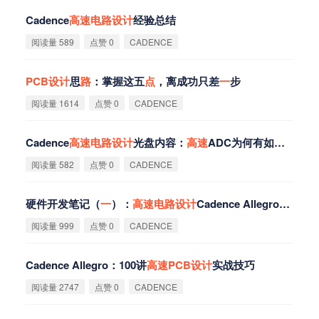
Cadence
高
速
电
路
设
计
经验总结
阅读量 589
点赞 0
CADENCE
PCB
设
计
思
路
：掌握这五
点
，离成功只差
一
步
阅读量 1614
点赞 0
CADENCE
Cadence
高
速
电
路
设
计
光盘内容：
高
速
ADC为何有如此多
电
源
阅读量 582
点赞 0
CADENCE
硬件开发笔记（
一
）：
高
速
电
路
设
计
Cadence Allegro软件介绍与安装过程
阅读量 999
点赞 0
CADENCE
Cadence Allegro：100讲
高
速
PCB
设
计
实战技巧
阅读量 2747
点赞 0
CADENCE