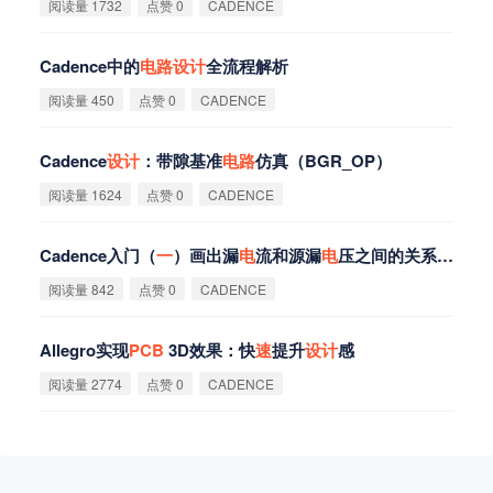
阅读量 1732
点赞 0
CADENCE
Cadence中的
电
路
设
计
全流程解析
阅读量 450
点赞 0
CADENCE
Cadence
设
计
：带隙基准
电
路
仿真（BGR_OP）
阅读量 1624
点赞 0
CADENCE
Cadence入门（
一
）画出漏
电
流和源漏
电
压之间的关系：
电
路
阅读量 842
点赞 0
CADENCE
Allegro实现
PCB
3D效果：快
速
提升
设
计
感
阅读量 2774
点赞 0
CADENCE