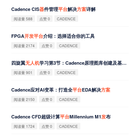
Cadence CIS
器
件管理
平
台
解决
方
案
详解
阅读量 588
点赞 0
CADENCE
FPGA
开
发
平
台
介绍：选择适合你的工具
阅读量 2174
点赞 0
CADENCE
四旋翼
无
人
机
学习第3节：Cadence原理图库创建及基础元
器
阅读量 901
点赞 0
CADENCE
Cadence应对AI变革：打造全
平
台
EDA解决
方
案
阅读量 2150
点赞 0
CADENCE
Cadence CFD超级计算
平
台
Millennium M1
发
布
阅读量 1724
点赞 0
CADENCE