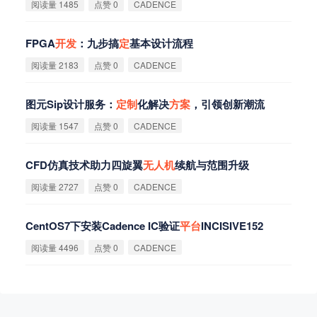
阅读量 1485
点赞 0
CADENCE
FPGA
开
发
：九步搞
定
基本设计流程
阅读量 2183
点赞 0
CADENCE
图元Sip设计服务：
定
制
化解决
方
案
，引领创新潮流
阅读量 1547
点赞 0
CADENCE
CFD仿真技术助力四旋翼
无
人
机
续航与范围升级
阅读量 2727
点赞 0
CADENCE
CentOS7下安装Cadence IC验证
平
台
INCISIVE152
阅读量 4496
点赞 0
CADENCE