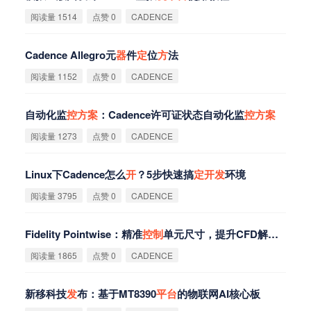
阅读量 1514
点赞 0
CADENCE
Cadence Allegro元
器
件
定
位
方
法
阅读量 1152
点赞 0
CADENCE
自动化监
控
方
案
：Cadence许可证状态自动化监
控
方
案
阅读量 1273
点赞 0
CADENCE
Linux下Cadence怎么
开
？5步快速搞
定
开
发
环境
阅读量 3795
点赞 0
CADENCE
Fidelity Pointwise：精准
控
制
单元尺寸，提升CFD解决
方
案
精
阅读量 1865
点赞 0
CADENCE
新移科技
发
布：基于MT8390
平
台
的物联网AI核心板