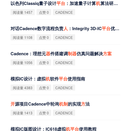
以色列Classiq量子设计
平
台
：加速量子计算
机
算法研
发
进程
阅读量 1457
点赞 0
CADENCE
对话Cadence数字流程负责
人
：Integrity 3D-IC
平
台
优势拆解
阅读量 1108
点赞 0
CADENCE
Cadence：理想元
器
件搭建调
制
器
仿真问题解决
方
案
阅读量 1056
点赞 0
CADENCE
模拟IC设计：虚拟
机
软件
平
台
使用指南
阅读量 4383
点赞 0
CADENCE
开
源项目Cadence中轮询
机
制
的实现
方
法
阅读量 1413
点赞 0
CADENCE
模拟IC版图设计：IC618虚拟
机
平
台
使用教程