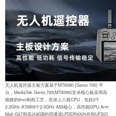
无人机遥控器主板方案基于MT8390 (Genio 700) 平
台，MediaTek Genio 700(MT8390)安卓核心板采用高
能效的6nm制程工艺，在加上八核CPU，包括2个
2.2GHz A78和6个2.0GHz A55核心，高性能GPU Arm
Mali-G57和高达8GB的四通道LPDDR4X内存和UFS闪