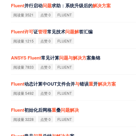
Fluent
并行启动
问
题
求助：系统升级后的
解
决
方
案‌
阅读量 3521
点赞 0
FLUENT
Fluent
许
可
证
管
理
常见技术
问
题
解
答汇编
阅读量 1215
点赞 0
FLUENT
ANSYS
Fluent
常见计算
问
题
与
解
决
方
案集锦
阅读量 7833
点赞 0
FLUENT
Fluent
动态计算中OUT文件合并
与
错误
重
开
解
决
方
案‌
阅读量 5492
点赞 0
FLUENT
Fluent
初始化后网格
重
叠
问
题
解
决
阅读量 3228
点赞 0
FLUENT
Fluent
常见
问
题
总结
与
解
决
方
案