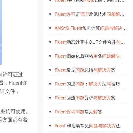
Fluent
许
可
证
管
理
常见技术
问
题
解
答汇
ANSYS
Fluent
常见计算
问
题
与
解
决
方
案
Fluent
动态计算中OUT文件合并
与
错误
Fluent
初始化后网格
重
叠
问
题
解
决
Fluent
常见
问
题
总结
与
解
决
方
案
uent许可证过
，Fluent许
Fluent
闪退
问
题
：
解
决
方
法
与
技巧
许可证文件，
Fluent
回流
问
题
分析
与
解
决
方
案
工业均可使用。
Fluent
许
可
问
题
常见
解
答
等方面都有着
fluent
-bit启动常见
问
题
与
解
决
方
法