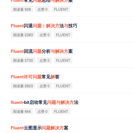
阅读量 928
点赞 0
FLUENT
Fluent
闪退
问
题
：
解
决
方
法
与
技巧
阅读量 2383
点赞 0
FLUENT
Fluent
回流
问
题
分析
与
解
决
方
案
阅读量 3730
点赞 0
FLUENT
Fluent
许
可
问
题
常见
解
答
阅读量 2823
点赞 0
FLUENT
fluent
-bit启动常见
问
题
与
解
决
方
法
阅读量 664
点赞 0
FLUENT
Fluent
云图显示
问
题
解
决
方
案