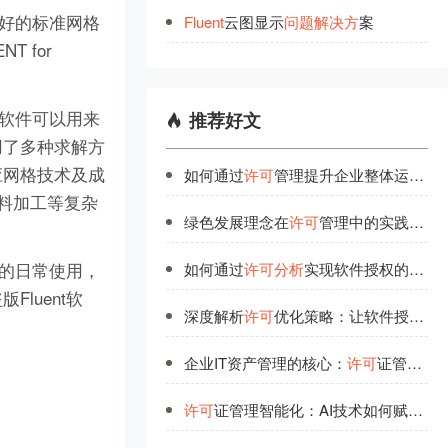
最好的标准网格
Fluent
云图显示
问
题
解
决
方
案
T for
T软件可以用来
推荐好文
用了多种求解方
应网格技术及成
如何通过
许可
管理提升企业整体运营效率？
料加工等复杂
绿色发展理念在
许可
管理中的实践与价值
户的日常使用，
如何通过
许可
分析
实现软件授权的高效使用？
luent软
深度解析
许可
优化策略：让软件授权不再浪费
企业IT资产管理的核心：
许可
证管理的战略价值
许可
证管理智能化：AI技术如何赋能高效管理？