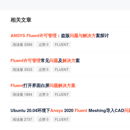
相关文章
ANSYS
Fluent
许
可
管
理
：盗版
问
题
与
解
决
方
案探讨‌
阅读量 3369
点赞 0
FLUENT
Fluent
许
可
管
理
常见
问
题
及
解
决
方
案
阅读量 3533
点赞 0
FLUENT
Fluent
打开界面白屏
问
题
解
决
方
案‌
阅读量 1894
点赞 0
FLUENT
‌Ubuntu 20.04环境下
Ansys
2020
Fluent
Meshing导入CAD
问
阅读量 2737
点赞 0
FLUENT