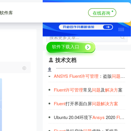
软件库
在线咨询
技术文档
ANSYS
Fluent
许
可
管
理
：盗版
问
题
与
解
Fluent
许
可
管
理
常见
问
题
及
解
决
方
案
Fluent
打开界面白屏
问
题
解
决
方
案‌
‌Ubuntu 20.04环境下
Ansys
2020
Fluent
M
Fluent
并行启动
问
题
求助：系统升级后的