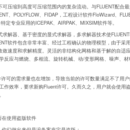
从不可压缩到高度可压缩范围内的复杂流动。与FLUENT配合
POLYFLOW、FIDAP，工程设计软件FloWizard、FLUEN
，面向特定专业应用的ICEPAK、AIRPAK、MIXSIM软件等。
式求解器、基于密度的显式求解器，多求解器技术使FLUEN
ENT软件包含非常丰富、经过工程确认的物理模型，由于采
的收敛速度和求解精度。灵活的非结构化网格和基于解的自适
学反应与燃烧、多相流、旋转机械、动/变形网格、噪声、材
nt软件许可的需求量也在增加，导致当前的许可数量满足不了用
率，要求新购Fluent许可。久而久之，用户就会使用盗版F
。
否在使用盗版软件
，你们做出来但是没备案肯定是盗版；