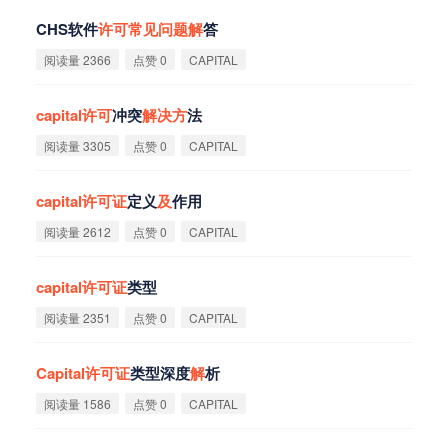
CHS软件
许
可
常
见
问
题
解
答
阅读量 2366
点赞 0
CAPITAL
capital
许
可
冲突
解
决
方
法
阅读量 3305
点赞 0
CAPITAL
capital
许
可
证
定义
及
作用
阅读量 2612
点赞 0
CAPITAL
capital
许
可
证
类型
阅读量 2351
点赞 0
CAPITAL
Capital
许
可
证
类型深度
解
析
阅读量 1586
点赞 0
CAPITAL