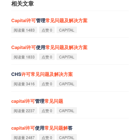
相关文章
Capital
许
可
管理
常
见
问
题
及
解
决
方
案
阅读量 1483
点赞 0
CAPITAL
Capital
许
可
使用
常
见
问
题
及
解
决
方
案
阅读量 1833
点赞 0
CAPITAL
CHS
许
可
常
见
问
题
及
解
决
方
案
阅读量 3416
点赞 0
CAPITAL
capital
许
可
管理
常
见
问
题
阅读量 2237
点赞 0
CAPITAL
capital
许
可
使用
常
见
问
题
解
答
阅读量 2487
点赞 0
CAPITAL