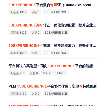
3DEXPERIENCE
平台混合
许
可
证（Cloud+On-prem）管理模式
阅读量 1302
点赞 0
3DEXPERIENCE
3DEXPERIENCE
许
可
转让：优化资源配置，提升企业竞争力
阅读量 1422
点赞 0
3DEXPERIENCE
3DEXPERIENCE
许
可
期限：释放建模潜力，提升企业竞争力
阅读量 1616
点赞 0
3DEXPERIENCE
平台解决方案选型：面向
3DEXPERIENCE
平台的智能
许
可
证
阅读量 913
点赞 0
3DEXPERIENCE
PLM与
3DEXPERIENCE
平台协同作用，实现
可
持续创新
阅读量 2159
点赞 0
3DEXPERIENCE