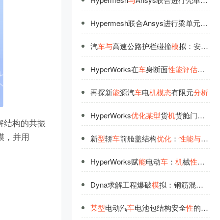
‌Hypermesh联合Ansys进行梁单元
约
束
汽
车
与
高速公路护栏碰撞
模
拟：安全
性
HyperWorks在
车
身断面
性
能
评
估
中的应
再探新
能
源汽
车
电
机
模
态
有限元
分
析
HyperWorks
优
化
某
型
货
机
货舱门
机
构设
解结构的共振
模，并用
新
型
轿
车
前舱盖结构
优
化
：
性
能
与
安全
HyperWorks赋
能
电动
车
：
机
械
性
能
提升
Dyna求解工程爆破
模
拟：钢筋混凝土结构抗爆
某
型
电动汽
车
电池包结构安全
性
的深入研究