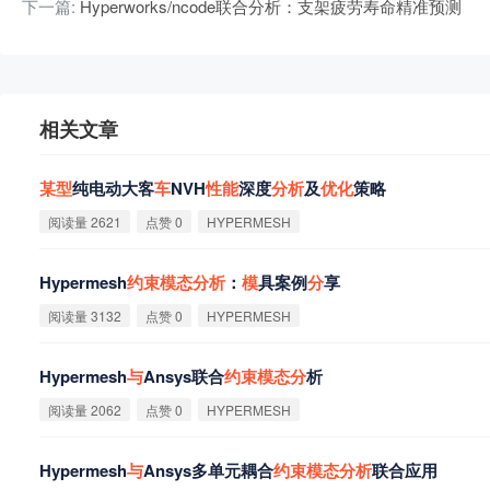
下一篇:
Hyperworks/ncode联合分析：支架疲劳寿命精准预测
相关文章
某
型
纯电动大客
车
NVH
性
能
深度
分
析
及
优
化
策略
阅读量 2621
点赞 0
HYPERMESH
Hypermesh
约
束
模
态
分
析
：
模
具案例
分
享
阅读量 3132
点赞 0
HYPERMESH
‌Hypermesh
与
Ansys联合
约
束
模
态
分
析‌
阅读量 2062
点赞 0
HYPERMESH
‌Hypermesh
与
Ansys多单元耦合
约
束
模
态
分
析
联合应用‌