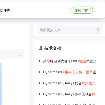
软件库
在线咨询
技术文档
某
型
纯电动大客
车
NVH
性
能
深度
分
析
及
Hypermesh
约
束
模
态
分
析
：
模
具案例
分
‌Hypermesh
与
Ansys联合
约
束
模
态
分
析‌
‌Hypermesh
与
Ansys多单元耦合
约
束
模
Hypermesh
与
Ansys联合进行壳单元
约