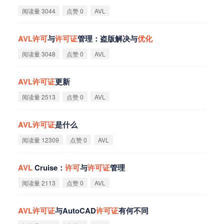
阅读量 3044
点赞 0
AVL
AVL
许
可
与
许
可
证
管理：盗版解决与
优
化
阅读量 3048
点赞 0
AVL
AVL
许
可
证
更新
阅读量 2513
点赞 0
AVL
AVL
许
可
证
是什么
阅读量 12309
点赞 0
AVL
AVL
Cruise：
许
可
与
许
可
证
管理
阅读量 2113
点赞 0
AVL
AVL
许
可
证
与AutoCAD
许
可
证
有何不同