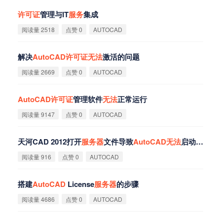
许
可
证
管理与IT
服
务
集成
阅读量 2518
点赞 0
AUTOCAD
解决
AutoCAD
许
可
证
无
法
激活的问题
阅读量 2669
点赞 0
AUTOCAD
AutoCAD
许
可
证
管理软件
无
法
正常运行
阅读量 9147
点赞 0
AUTOCAD
天河CAD 2012打开
服
务
器
文件导致
AutoCAD
无
法
启动或闪退解决
阅读量 916
点赞 0
AUTOCAD
搭建
AutoCAD
License
服
务
器
的步骤
阅读量 4686
点赞 0
AUTOCAD