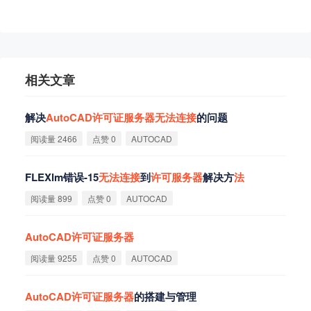
相关文章
解决
AutoCAD
许
可
证
服
务
器
无
法
连
接
的问题
阅读量 2466
点赞 0
AUTOCAD
FLEXlm错误-15
无
法
连
接
到
许
可
服
务
器
解决方
法
阅读量 899
点赞 0
AUTOCAD
AutoCAD
许
可
证
服
务
器
阅读量 9255
点赞 0
AUTOCAD
AutoCAD
许
可
证
服
务
器
的搭建与管理