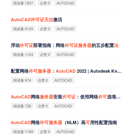
阅读量 1837
点赞 0
AUTOCAD
AutoCAD
许
可
证
无
法
激活
阅读量 9103
点赞 0
AUTOCAD
浮动
许
可
证
部署指南：网络
许
可
证
服
务
器
的五步配置
法
阅读量 1124
点赞 0
AUTOCAD
配置网络
许
可
服
务
器
：
AutoCAD
2022 | Autodesk Knowledge Network
阅读量 974
点赞 0
AUTOCAD
AutoCAD
网络
服
务
器
安装
许
可
证
：使用网络
许
可
选项文件的步骤
阅读量 738
点赞 0
AUTOCAD
AutoCAD
网络
许
可
服
务
器
（NLM）高
可
用性配置指南
阅读量 1169
点赞 0
AUTOCAD