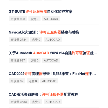
GT-SUITE
许
可
证
服
务
器
自动化监控方案
阅读量 923
点赞 0
AUTOCAD
Navicat永久激活：
许
可
证
服
务
器
搭建与替换‌
阅读量 2784
点赞 0
AUTOCAD
关于Autodesk
AutoCAD
2024 x64自建
许
可
证
验
证
虚拟
服
务
器
阅读量 997
点赞 0
AUTOCAD
CAD2024
许
可
管理
器
报错-15,568排查：FlexNet
连
不上
服
务
器
阅读量 32
点赞 0
AUTOCAD
CAD激活失败解决：
许
可
证
服
务
器
配置教程
阅读量 3683
点赞 0
AUTOCAD