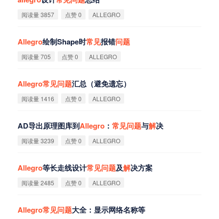
阅读量 3857
点赞 0
ALLEGRO
Allegro
绘制Shape时
常
见
报错
问
题
阅读量 705
点赞 0
ALLEGRO
Allegro
常
见
问
题
汇总（避免遗忘）
阅读量 1416
点赞 0
ALLEGRO
AD导出原理图库到
Allegro
：
常
见
问
题
与
解
决
阅读量 3239
点赞 0
ALLEGRO
Allegro
等长走线设计
常
见
问
题
及
解
决方案
阅读量 2485
点赞 0
ALLEGRO
Allegro
常
见
问
题
大全：显示网络名称等