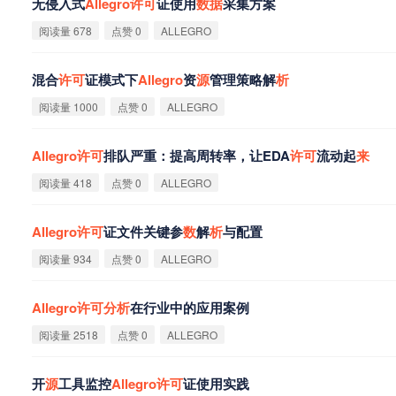
无侵入式
Allegro
许
可
证使用
数
据
采集方案
阅读量 678
点赞 0
ALLEGRO
混合
许
可
证模式下
Allegro
资
源
管理策略解
析
阅读量 1000
点赞 0
ALLEGRO
Allegro
许
可
排队严重：提高周转率，让EDA
许
可
流动起
来
阅读量 418
点赞 0
ALLEGRO
Allegro
许
可
证文件关键参
数
解
析
与配置
阅读量 934
点赞 0
ALLEGRO
Allegro
许
可
分
析
在行业中的应用案例
阅读量 2518
点赞 0
ALLEGRO
开
源
工具监控
Allegro
许
可
证使用实践