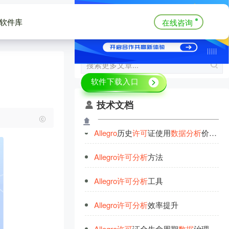
软件库
在线咨询
技术文档
Allegro
历史
许
可
证使用
数
据
分
析
价值挖掘
Allegro
许
可
分
析
方法
Allegro
许
可
分
析
工具
Allegro
许
可
分
析
效率提升
Allegro
许
可
证全生命周期
数
据
治理实践