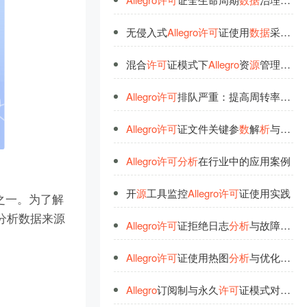
无侵入式
Allegro
许
可
证使用
数
据
采集方案
混合
许
可
证模式下
Allegro
资
源
管理策略解
Allegro
许
可
排队严重：提高周转率，让EDA
Allegro
许
可
证文件关键参
数
解
析
与配置
Allegro
许
可
分
析
在行业中的应用案例
开
源
工具监控
Allegro
许
可
证使用实践
之一。为了解
可分析数据来源
Allegro
许
可
证拒绝日志
分
析
与故障排查
Allegro
许
可
证使用热图
分
析
与优化应用
Allegro
订阅制与永久
许
可
证模式对比
分