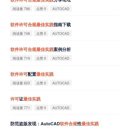
阅读量 796
点赞 0
AUTOCAD
软
件
许
可
合
规
最
佳
实
践
指南下载
阅读量 748
点赞 0
AUTOCAD
软
件
许
可
合
规
最
佳
实
践
案例分析
阅读量 719
点赞 0
AUTOCAD
软
件
许
可
配置
最
佳
实
践
阅读量 623
点赞 0
AUTOCAD
许
可
证
最
佳
实
践
阅读量 771
点赞 0
AUTOCAD
防范盗版发现：AutoCAD
软
件
合
规
性
最
佳
实
践