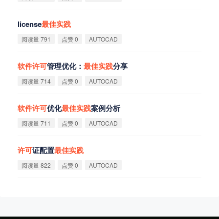
license
最
佳
实
践
阅读量 791
点赞 0
AUTOCAD
软
件
许
可
管理优化：
最
佳
实
践
分享
阅读量 714
点赞 0
AUTOCAD
软
件
许
可
优化
最
佳
实
践
案例分析
阅读量 711
点赞 0
AUTOCAD
许
可
证配置
最
佳
实
践
阅读量 822
点赞 0
AUTOCAD