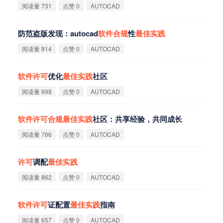
阅读量 731
点赞 0
AUTOCAD
防范盗版发现：autocad
软
件
合
规
性
最
佳
实
践
阅读量 814
点赞 0
AUTOCAD
软
件
许
可
优化
最
佳
实
践
社区
阅读量 698
点赞 0
AUTOCAD
软
件
许
可
合
规
最
佳
实
践
社区：共享经验，共同成长
阅读量 766
点赞 0
AUTOCAD
许
可
调配
最
佳
实
践
阅读量 862
点赞 0
AUTOCAD
软
件
许
可
证配置
最
佳
实
践
指南
阅读量 657
点赞 0
AUTOCAD