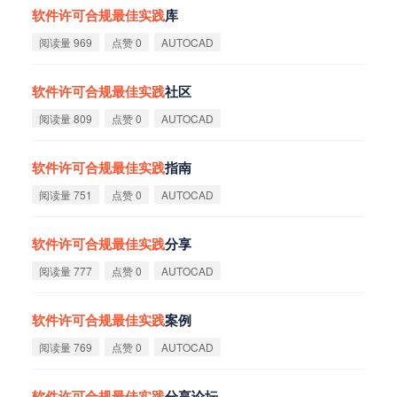
软
件
许
可
合
规
最
佳
实
践
库
阅读量 969
点赞 0
AUTOCAD
软
件
许
可
合
规
最
佳
实
践
社区
阅读量 809
点赞 0
AUTOCAD
软
件
许
可
合
规
最
佳
实
践
指南
阅读量 751
点赞 0
AUTOCAD
软
件
许
可
合
规
最
佳
实
践
分享
阅读量 777
点赞 0
AUTOCAD
软
件
许
可
合
规
最
佳
实
践
案例
阅读量 769
点赞 0
AUTOCAD
软
件
许
可
合
规
最
佳
实
践
分享论坛