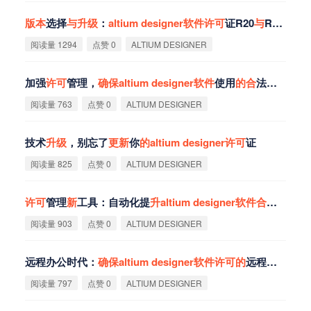
版
本
选择
与
升
级
：
altium
designer
软
件
许
可
证R20
与
R21
的
区
阅读量 1294
点赞 0
ALTIUM DESIGNER
加强
许
可
管理，
确
保
altium
designer
软
件
使用
的
合
法
性
与
安全
阅读量 763
点赞 0
ALTIUM DESIGNER
技术
升
级
，别忘了
更
新
你
的
altium
designer
许
可
证
阅读量 825
点赞 0
ALTIUM DESIGNER
许
可
管理
新
工具：自动化提
升
altium
designer
软
件
合
规
性
阅读量 903
点赞 0
ALTIUM DESIGNER
远程办公时代：
确
保
altium
designer
软
件
许
可
的
远程访问
合
规
阅读量 797
点赞 0
ALTIUM DESIGNER