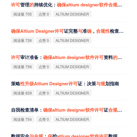
许
可
管理
的
持续优化：
确
保
altium
designer
软
件
合
规
性
的
长效
阅读量 705
点赞 0
ALTIUM DESIGNER
确
保
Altium
Designer
许
可
证完整
与
准
确
，
合
规
性
检查清单详解
阅读量 726
点赞 0
ALTIUM DESIGNER
许
可
审计准备：
确
保
altium
designer
软
件
许
可
资料
的
完整
性
与
阅读量 756
点赞 0
ALTIUM DESIGNER
策略
性
升
级
Altium
Designer
许
可
证：决策
与
规
划指南
阅读量 629
点赞 0
ALTIUM DESIGNER
自我检查清单：
确
保
altium
designer
软
件
许
可
证
合
规
性
的
关键
阅读量 754
点赞 0
ALTIUM DESIGNER
数据安全
与
合
规
：
保
护
altium
designer
软
件
许
可
数据
的
重要
性