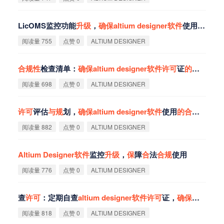
LicOMS监控功能
升
级
，
确
保
altium
designer
软
件
使用
合
法
合
阅读量 755
点赞 0
ALTIUM DESIGNER
合
规
性
检查清单：
确
保
altium
designer
软
件
许
可
证
的
完整
性
与
阅读量 698
点赞 0
ALTIUM DESIGNER
许
可
评估
与
规
划，
确
保
altium
designer
软
件
使用
的
合
法
性
与
高
阅读量 882
点赞 0
ALTIUM DESIGNER
Altium
Designer
软
件
监控
升
级
，
保
障
合
法
合
规
使用
阅读量 776
点赞 0
ALTIUM DESIGNER
查
许
可
：定期自查
altium
designer
软
件
许
可
证，
确
保
合
规
性
阅读量 818
点赞 0
ALTIUM DESIGNER