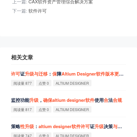
上一篇:
CAX软件资产管理综合解决方案
下一篇:
软件许可
相关文章
许
可
证
升
级
与
迁
移
：
保
障
Altium
Designer
软
件
版
本
更
新
合
规
阅读量 877
点赞 0
ALTIUM DESIGNER
监控功能
升
级
，
确
保
altium
designer
软
件
使用
合
法
合
规
阅读量 817
点赞 0
ALTIUM DESIGNER
策略
性
升
级
：
altium
designer
软
件
许
可
证
升
级
决策
与
规
划
阅读量 747
点赞 0
ALTIUM DESIGNER