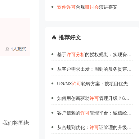
软
件
许
可
合规
研
讨
会
演讲嘉宾
推荐好文
基于
许可
分析
的授权规划：实现资源最优配置
从客户需求出发：周到的服务贯穿
许可
UG/NX
许可
轮转方案：按项目优先级分配，空闲自动流转
如何用创新驱动
许可
管理升级？6大前沿实践
客户信赖的
许可
管理平台：诚信经营铸就行业口碑
。我们将围绕
从合规到优化：
许可
证管理的升级之道