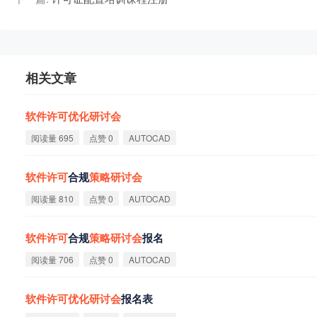
相关文章
软
件
许
可
优
化
研
讨
会
阅读量 695
点赞 0
AUTOCAD
软
件
许
可
合规
策
略
研
讨
会
阅读量 810
点赞 0
AUTOCAD
软
件
许
可
合规
策
略
研
讨
会
报名
阅读量 706
点赞 0
AUTOCAD
软
件
许
可
优
化
研
讨
会
报名表