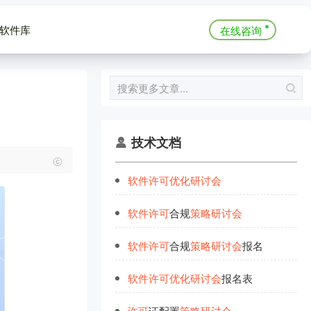
软件库
在线咨询
技术文档
软
件
许
可
优
化
研
讨
会
软
件
许
可
合规
策
略
研
讨
会
软
件
许
可
合规
策
略
研
讨
会
报名
软
件
许
可
优
化
研
讨
会
报名表
许
可
证配置
策
略
研
讨
会