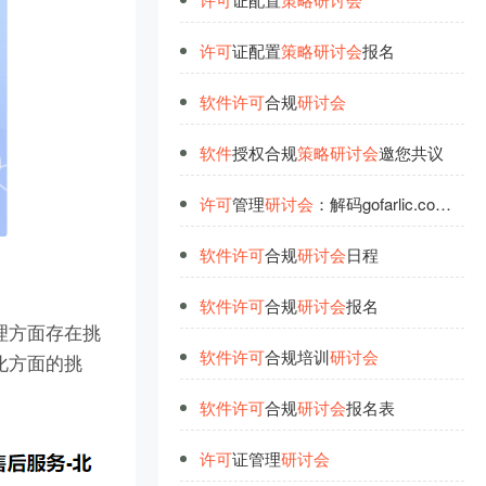
许
可
证配置
策
略
研
讨
会
报名
软
件
许
可
合规
研
讨
会
软
件
授权合规
策
略
研
讨
会
邀您共议
许
可
管理
研
讨
会
：解码gofarlic.com的
软
软
件
许
可
合规
研
讨
会
日程
软
件
许
可
合规
研
讨
会
报名
理方面存在挑
软
件
许
可
合规培训
研
讨
会
化方面的挑
软
件
许
可
合规
研
讨
会
报名表
许
可
证管理
研
讨
会