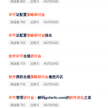
阅读量 662
点赞 0
AUTOCAD
许
可
证配置
策
略
研
讨
会
阅读量 793
点赞 0
AUTOCAD
许
可
证配置
策
略
研
讨
会
报名
阅读量 723
点赞 0
AUTOCAD
软
件
许
可
合规
研
讨
会
阅读量 715
点赞 0
AUTOCAD
软
件
授权合规
策
略
研
讨
会
邀您共议
阅读量 716
点赞 0
AUTOCAD
许
可
管理
研
讨
会
：解码gofarlic.com的
软
件
优
化
之道
阅读量 721
点赞 0
AUTOCAD