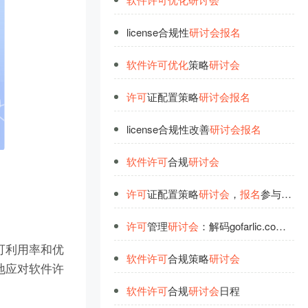
license合规性
研
讨
会
报
名
软
件
许
可
优
化
策略
研
讨
会
许
可
证配置策略
研
讨
会
报
名
license合规性改善
研
讨
会
报
名
软
件
许
可
合规
研
讨
会
许
可
证配置策略
研
讨
会
，
报
名
参与提升管理
许
可
管理
研
讨
会
：解码gofarlic.com的
软
可利用率和优
软
件
许
可
合规策略
研
讨
会
地应对软件许
软
件
许
可
合规
研
讨
会
日程