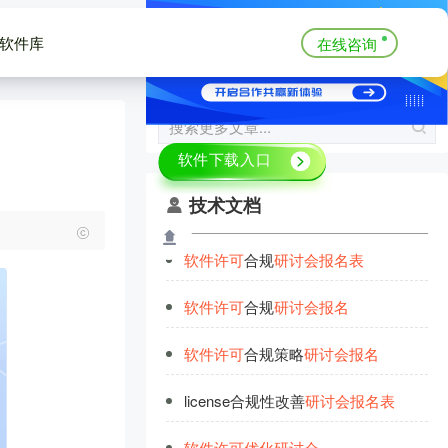
软件库
在线咨询
技术文档
软
件
许
可
合规
研
讨
会
报
名
表
软
件
许
可
合规
研
讨
会
报
名
软
件
许
可
合规策略
研
讨
会
报
名
license合规性改善
研
讨
会
报
名
表
软
件
许
可
优
化
研
讨
会