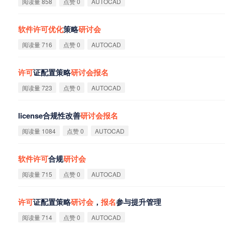
阅读量 858
点赞 0
AUTOCAD
软
件
许
可
优
化
策略
研
讨
会
阅读量 716
点赞 0
AUTOCAD
许
可
证配置策略
研
讨
会
报
名
阅读量 723
点赞 0
AUTOCAD
license合规性改善
研
讨
会
报
名
阅读量 1084
点赞 0
AUTOCAD
软
件
许
可
合规
研
讨
会
阅读量 715
点赞 0
AUTOCAD
许
可
证配置策略
研
讨
会
，
报
名
参与提升管理
阅读量 714
点赞 0
AUTOCAD