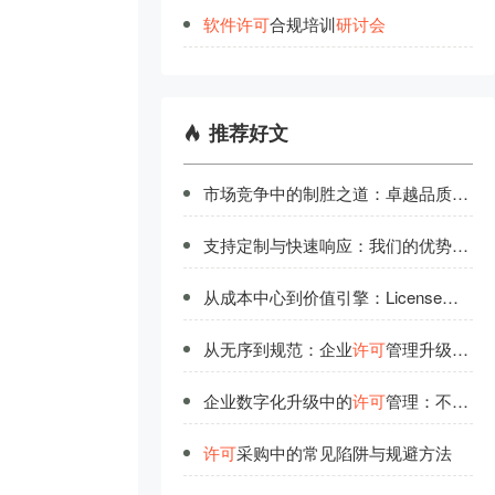
软
件
许
可
合规培训
研
讨
会
推荐好文
市场竞争中的制胜之道：卓越品质与优质服务并重
支持定制与快速响应：我们的优势助力企业
从成本中心到价值引擎：License
许可
优
从无序到规范：企业
许可
管理升级路线图
企业数字化升级中的
许可
管理：不可忽视的基础要素
许可
采购中的常见陷阱与规避方法