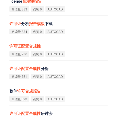
license
合
规
性
报
告
阅读量 883
点赞 0
AUTOCAD
许
可
证
分析
报
告
模
板
下载
阅读量 834
点赞 0
AUTOCAD
许
可
证
配
置
合
规
性
阅读量 736
点赞 0
AUTOCAD
许
可
证
配
置
合
规
性
分析
阅读量 751
点赞 0
AUTOCAD
软件
许
可
合
规
报
告
阅读量 693
点赞 0
AUTOCAD
许
可
证
配
置
合
规
性
研讨会