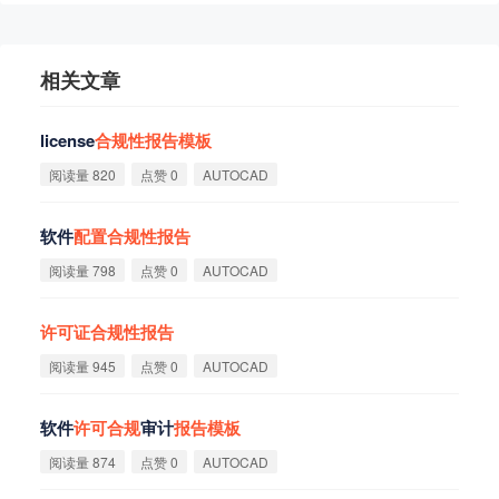
相关文章
license
合
规
性
报
告
模
板
阅读量 820
点赞 0
AUTOCAD
软件
配
置
合
规
性
报
告
阅读量 798
点赞 0
AUTOCAD
许
可
证
合
规
性
报
告
阅读量 945
点赞 0
AUTOCAD
软件
许
可
合
规
审计
报
告
模
板
阅读量 874
点赞 0
AUTOCAD