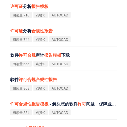
许
可
证
分析
报
告
模
板
阅读量 716
点赞 0
AUTOCAD
许
可
证
分析
合
规
性
报
告
阅读量 744
点赞 0
AUTOCAD
软件
许
可
合
规
审计
报
告
模
板
下载
阅读量 655
点赞 0
AUTOCAD
软件
许
可
合
规
合
规
性
报
告
阅读量 868
点赞 0
AUTOCAD
许
可
合
规
性
报
告
模
板
- 解决您的软件
许
可
问题，保障业务连续
阅读量 834
点赞 0
AUTOCAD