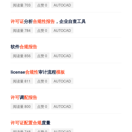
阅读量 703
点赞 0
AUTOCAD
许
可
证
分析
合
规
性
报
告
，企业自查工具
阅读量 784
点赞 0
AUTOCAD
软件
合
规
报
告
阅读量 856
点赞 0
AUTOCAD
license
合
规
性
审计流程
模
板
阅读量 811
点赞 0
AUTOCAD
许
可
调
配
报
告
阅读量 800
点赞 0
AUTOCAD
许
可
证
配
置
合
规
度量
阅读量 748
点赞 0
AUTOCAD