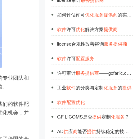
如何评估许可
优
化
服
务
提
供
商
的实力？
软
件
许可
优
化
解决方案
提
供
商
license合规性改善咨询
服
务
提
供
商
软
件
许可
配
置
服
务
许可审计
服
务
提
供
商
——gofarlic.com：您的
的专业团队和
益。
工业
软
件
的分类与定制
化
服
务
的
提
供
软
件
配
置
优
化
我们的软件配
优化机会，并
GF LICOMS是否
提
供
定制
化
服
务
？
AD
供
应
商
能否
提
供
持续稳定的技术支持
立了稳固的合