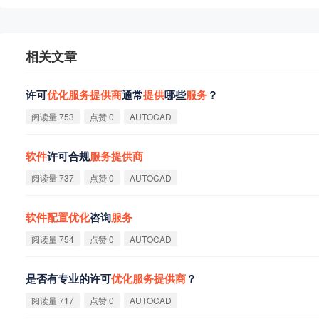
相关文章
许可
优
化
服
务
提
供
商
通常
提
供
哪些
服
务
？
阅读量 753
点赞 0
AUTOCAD
软
件
许可合规
服
务
提
供
商
阅读量 737
点赞 0
AUTOCAD
软
件
配
置
优
化
咨询
服
务
阅读量 754
点赞 0
AUTOCAD
是否有专业的许可
优
化
服
务
提
供
商
？
阅读量 717
点赞 0
AUTOCAD