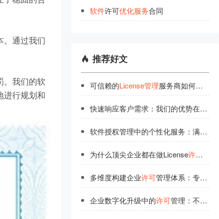
软
件
许可
优
化
服
务
合同
本。通过我们
推荐好文
罚。我们的软
可信赖的
License管理
服务商如何选择？品牌认证指南
地进行规划和
快速响应客户需求：我们的优势在
许可
软件授权管理中的个性化服务：满足不同场景需求
为什么顶尖企业都在做License
许可
优化
多维度构建企业
许可
管理体系：专业研发团队的实战分享
企业数字化升级中的
许可
管理：不可忽视的基础要素