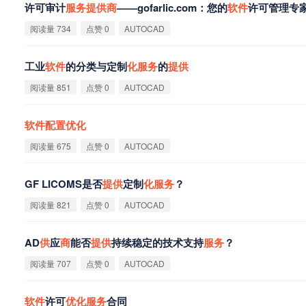
许可审计
服
务
提
供
商
——gofarlic.com：您的
软
件
许可管理专
阅读量 734
点赞 0
AUTOCAD
工业
软
件
的分类与定制
化
服
务
的
提
供
阅读量 851
点赞 0
AUTOCAD
软
件
配
置
优
化
阅读量 675
点赞 0
AUTOCAD
GF LICOMS是否
提
供
定制
化
服
务
？
阅读量 821
点赞 0
AUTOCAD
AD
供
应
商
能否
提
供
持续稳定的技术支持
服
务
？
阅读量 707
点赞 0
AUTOCAD
软
件
许可
优
化
服
务
合同