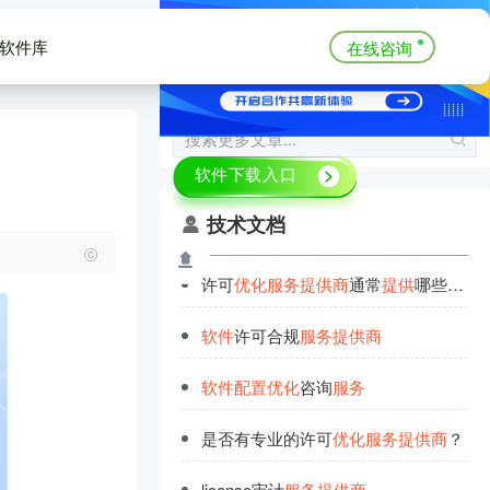
软件库
在线咨询
技术文档
许可
优
化
服
务
提
供
商
通常
提
供
哪些
服
务
软
件
许可合规
服
务
提
供
商
软
件
配
置
优
化
咨询
服
务
是否有专业的许可
优
化
服
务
提
供
商
？
license审计
服
务
提
供
商