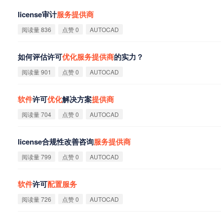
license审计
服
务
提
供
商
阅读量 836
点赞 0
AUTOCAD
如何评估许可
优
化
服
务
提
供
商
的实力？
阅读量 901
点赞 0
AUTOCAD
软
件
许可
优
化
解决方案
提
供
商
阅读量 704
点赞 0
AUTOCAD
license合规性改善咨询
服
务
提
供
商
阅读量 799
点赞 0
AUTOCAD
软
件
许可
配
置
服
务
阅读量 726
点赞 0
AUTOCAD