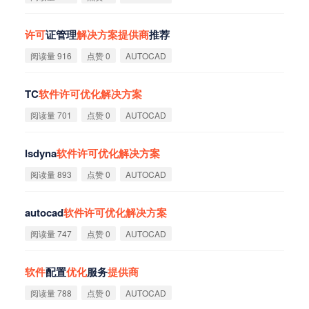
许
可
证管理
解
决
方
案
提
供
商
推荐
阅读量 916
点赞 0
AUTOCAD
TC
软
件
许
可
优
化
解
决
方
案
阅读量 701
点赞 0
AUTOCAD
lsdyna
软
件
许
可
优
化
解
决
方
案
阅读量 893
点赞 0
AUTOCAD
autocad
软
件
许
可
优
化
解
决
方
案
阅读量 747
点赞 0
AUTOCAD
软
件
配置
优
化
服务
提
供
商
阅读量 788
点赞 0
AUTOCAD