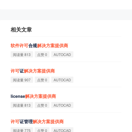
相关文章
软
件
许
可
合规
解
决
方
案
提
供
商
阅读量 813
点赞 0
AUTOCAD
许
可
证
解
决
方
案
提
供
商
阅读量 907
点赞 0
AUTOCAD
license
解
决
方
案
提
供
商
阅读量 813
点赞 0
AUTOCAD
许
可
证管理
解
决
方
案
提
供
商
阅读量 775
点赞 0
AUTOCAD