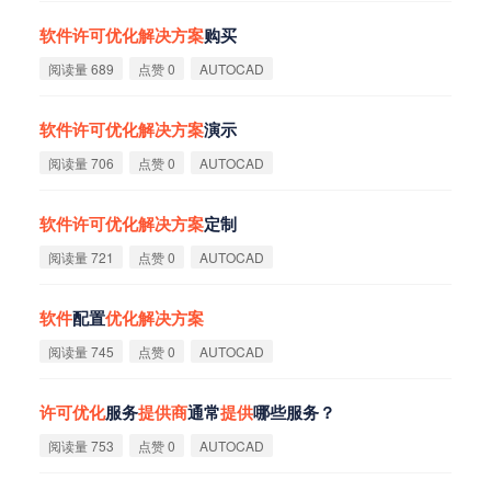
软
件
许
可
优
化
解
决
方
案
购买
阅读量 689
点赞 0
AUTOCAD
软
件
许
可
优
化
解
决
方
案
演示
阅读量 706
点赞 0
AUTOCAD
软
件
许
可
优
化
解
决
方
案
定制
阅读量 721
点赞 0
AUTOCAD
软
件
配置
优
化
解
决
方
案
阅读量 745
点赞 0
AUTOCAD
许
可
优
化
服务
提
供
商
通常
提
供
哪些服务？
阅读量 753
点赞 0
AUTOCAD