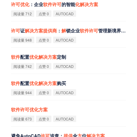
许
可
优
化
：企业
软
件
许
可
的智能
化
解
决
方
案
阅读量 712
点赞 0
AUTOCAD
许
可
证
解
决
方
案
提
供
商
：
解
锁企业
软
件
许
可
管理新境界，gofarlic.com引领开源未来
阅读量 948
点赞 0
AUTOCAD
软
件
配置
优
化
解
决
方
案
定制
阅读量 742
点赞 0
AUTOCAD
软
件
配置
优
化
解
决
方
案
购买
阅读量 944
点赞 0
AUTOCAD
软
件
许
可
优
化
方
案
阅读量 673
点赞 0
AUTOCAD
避免AutoCAD
许
可
追查：
提
供
全
方
位
解
决
方
案