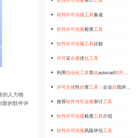
软
件
许
可
合
规
工
具
集成
软
件
许
可
合
规
检查
工
具
软
件
许
可
合
规
工
具
比较
许
可
证
合
规
优
化
工
具
利用
自
动
化
工
具
简
化
autocad
软
件
许
可
管
许
可
合
规
性
自
查
工
具
：企业
自
我评估autocad
量的人力物
推荐
软
件
许
可
合
规
审计
工
具
创新的软件许
软
件
许
可
合
规
检查
工
具
介绍
软
件
许
可
合
规
风险评估
工
具