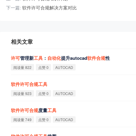
下一篇:
软件许可合规解决方案对比
相关文章
许
可
管理新
工
具
：
自
动
化
提升autocad
软
件
合
规
性
阅读量 822
点赞 0
AUTOCAD
软
件
许
可
合
规
工
具
阅读量 923
点赞 0
AUTOCAD
软
件
许
可
合
规
度量
工
具
阅读量 749
点赞 0
AUTOCAD