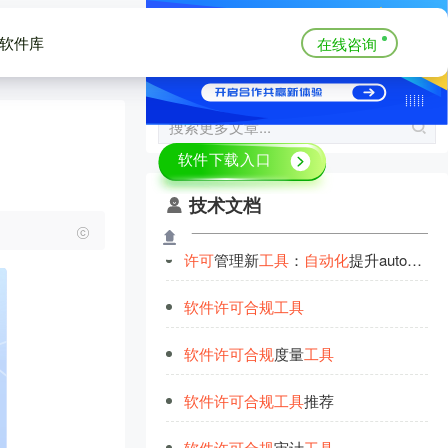
软件库
在线咨询
技术文档
许
可
管理新
工
具
：
自
动
化
提升autocad
软
软
件
许
可
合
规
工
具
软
件
许
可
合
规
度量
工
具
软
件
许
可
合
规
工
具
推荐
软
件
许
可
合
规
审计
工
具