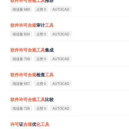
软
件
许
可
合
规
工
具
推荐
阅读量 689
点赞 0
AUTOCAD
软
件
许
可
合
规
审计
工
具
阅读量 834
点赞 0
AUTOCAD
软
件
许
可
合
规
工
具
集成
阅读量 709
点赞 0
AUTOCAD
软
件
许
可
合
规
检查
工
具
阅读量 657
点赞 0
AUTOCAD
软
件
许
可
合
规
工
具
比较
阅读量 726
点赞 0
AUTOCAD
许
可
证
合
规
优
化
工
具