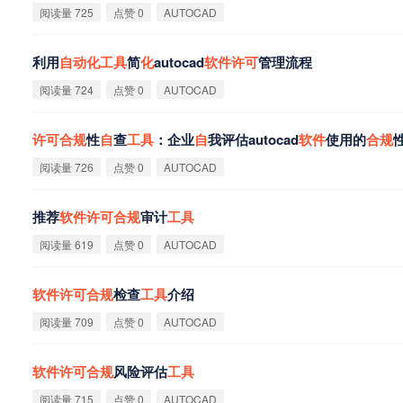
阅读量 725
点赞 0
AUTOCAD
利用
自
动
化
工
具
简
化
autocad
软
件
许
可
管理流程
阅读量 724
点赞 0
AUTOCAD
许
可
合
规
性
自
查
工
具
：企业
自
我评估autocad
软
件
使用的
合
规
阅读量 726
点赞 0
AUTOCAD
推荐
软
件
许
可
合
规
审计
工
具
阅读量 619
点赞 0
AUTOCAD
软
件
许
可
合
规
检查
工
具
介绍
阅读量 709
点赞 0
AUTOCAD
软
件
许
可
合
规
风险评估
工
具
阅读量 715
点赞 0
AUTOCAD