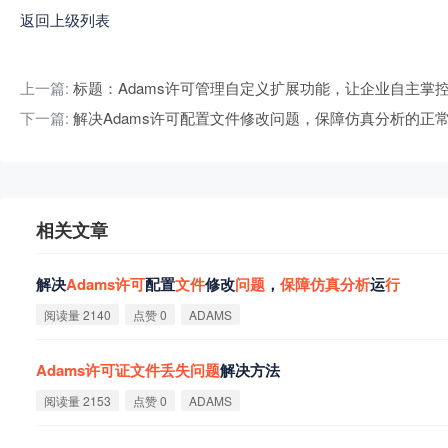
返回上级列表
上一篇:
标题：Adams许可管理自定义扩展功能，让企业自主掌
下一篇:
解决Adams许可配置文件修改问题，保障仿真分析的正
相关文章
解决
Adams
许
可
配置
文
件
修改
问
题
，
保
障
仿
真
分
析
运
行
阅读量 2140
点赞 0
ADAMS
Adams
许
可
证
文
件
丢
失
问
题
解决方法
阅读量 2153
点赞 0
ADAMS