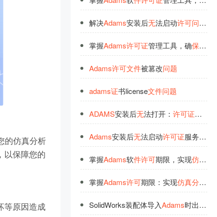
解决
Adams
安装后
无
法启动
许
可
问
题
，
掌握
Adams
许
可
证
管理工具，确
保
仿
真
Adams
许
可
文
件
被篡改
问
题
adams
证
书license
文
件
问
题
ADAMS
安装后
无
法打开：
许
可
证
问
题
解
Adams
安装后
无
法启动
许
可
证
服务
问
题
您的仿真分析
，以保障您的
掌握
Adams
软
件
许
可
期限，实现
仿
真
分
掌握
Adams
许
可
期限：实现
仿
真
分
析
无
SolidWorks装配体导入
Adams
时出现Part重名及
坏等原因造成