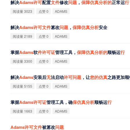
解决
Adams
许
可
配置
文
件
修改
问
题
，
保
障
仿
真
分
析
的
正常运
行
阅读量 3023
点赞 0
ADAMS
解决
Adams
许
可
文
件
篡改
问
题
，
保
障
仿
真
分
析
安全
阅读量 2189
点赞 0
ADAMS
掌握
Adams
软
件
许
可
证
管理工具，
保
障
仿
真
分
析
的
顺畅运
行
阅读量 3300
点赞 0
ADAMS
解决
Adams
安装后
无
法启动
许
可
问
题
，让
您
的
仿
真
之路更加顺
阅读量 5155
点赞 0
ADAMS
掌握
Adams
许
可
证
管理工具，确
保
仿
真
分
析
顺畅运
行
阅读量 1663
点赞 0
ADAMS
Adams
许
可
文
件
被篡改
问
题