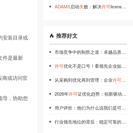
ADAMS
启动
失
败：解决
许
可
license error-97,121
推荐好文
的安装目录或
市场竞争中的制胜之道：卓越品质与优质服务并重
文件是最新
许可
优化不是口号！看领先企业如何实现软件授权价值最大化
应商或访问官
从采购到优化再到管理：企业
许可
全链
2026年
许可
证优化趋势：创新驱动下的高效管理模式
指导，协助您
用户评价：他们为什么说我们是可信赖的
行业领先地位的背后：稳定可靠的产品与周到的服务