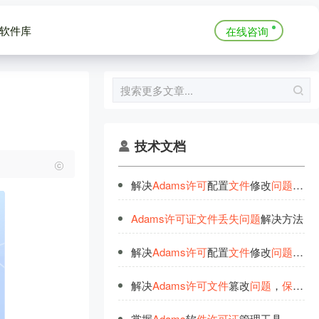
软件库
在线咨询
技术文档
解决
Adams
许
可
配置
文
件
修改
问
题
，
保
Adams
许
可
证
文
件
丢
失
问
题
解决方法
解决
Adams
许
可
配置
文
件
修改
问
题
，
保
解决
Adams
许
可
文
件
篡改
问
题
，
保
障
仿
掌握
Adams
软
件
许
可
证
管理工具，
保
障