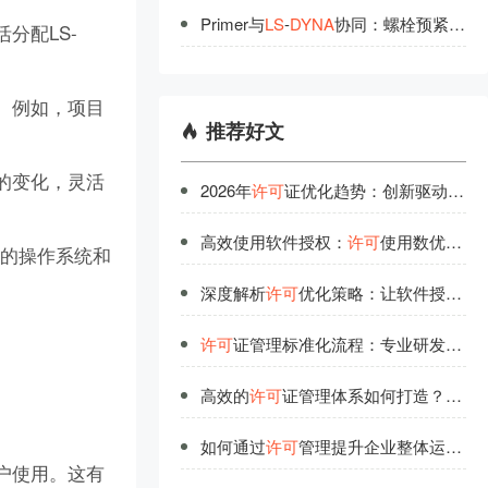
Primer与
LS
-
DYNA
协同：螺栓预紧力施加
分配LS-
。例如，项目
推荐好文
的变化，灵活
2026年
许可
证优化趋势：创新驱动下的高效管理模式
高效使用软件授权：
许可
使用数优化的科学方法
同的操作系统和
深度解析
许可
优化策略：让软件授权不再浪费
许可
证管理标准化流程：专业研发团队的经验总结
高效的
许可
证管理体系如何打造？行业领先者经验分享
如何通过
许可
管理提升企业整体运营效率？
户使用。这有