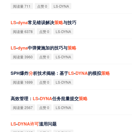
阅读量 711
点赞 0
LS-DYNA
LS
-
dyna
常见错误解决
策
略
与技巧
阅读量 6378
点赞 0
LS-DYNA
LS
-
dyna
中弹簧施加的技巧与
策
略
阅读量 3960
点赞 0
LS-DYNA
SPH爆炸
分
析技术揭秘：基于
LS
-
DYNA
的模拟
策
略
阅读量 1699
点赞 0
LS-DYNA
高效管理：
LS
-
DYNA
任务批量提交
策
略
阅读量 2567
点赞 0
LS-DYNA
LS
-
DYNA
许
可
滥用问题