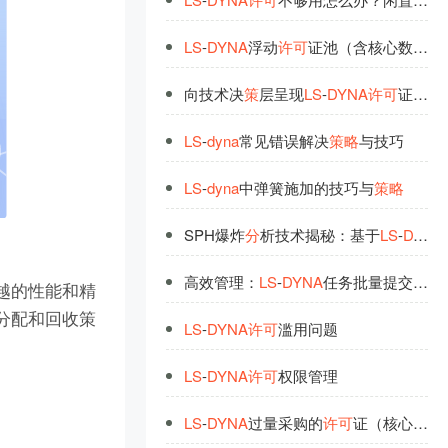
LS
-
DYNA
浮动
许
可
证池（含核心数）智能
向技术决
策
层呈现
LS
-
DYNA
许
可
证
分
点
LS
-
dyna
常见错误解决
策
略
与技巧
LS
-
dyna
中弹簧施加的技巧与
策
略
SPH爆炸
分
析技术揭秘：基于
LS
-
DYNA
高效管理：
LS
-
DYNA
任务批量提交
策
略
越的性能和精
分配和回收策
LS
-
DYNA
许
可
滥用问题
LS
-
DYNA
许
可
权限管理
LS
-
DYNA
过量采购的
许
可
证（核心数）内部调剂与跨项目共享