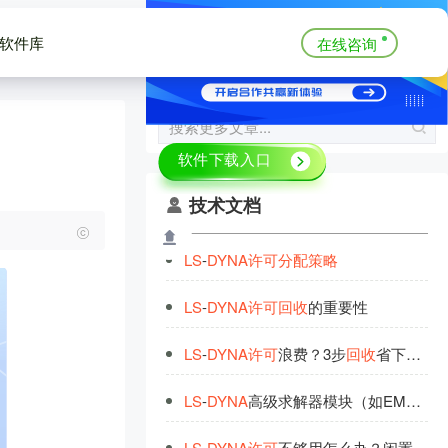
软件库
在线咨询
技术文档
LS
-
DYNA
许
可
分
配
策
略
LS
-
DYNA
许
可
回
收
的重要性
LS
-
DYNA
许
可
浪费？3步
回
收
省下百万
LS
-
DYNA
高级求解器模块（如EM、ICFD）
LS
-
DYNA
许
可
不够用怎么办？闲置
回
收