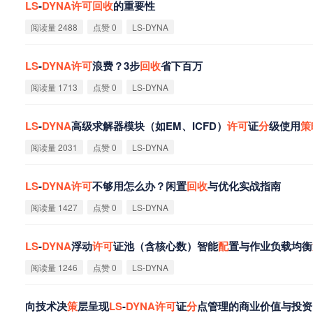
LS
-
DYNA
许
可
回
收
的重要性
阅读量 2488
点赞 0
LS-DYNA
LS
-
DYNA
许
可
浪费？3步
回
收
省下百万
阅读量 1713
点赞 0
LS-DYNA
LS
-
DYNA
高级求解器模块（如EM、ICFD）
许
可
证
分
级使用
策
阅读量 2031
点赞 0
LS-DYNA
LS
-
DYNA
许
可
不够用怎么办？闲置
回
收
与优化实战指南
阅读量 1427
点赞 0
LS-DYNA
LS
-
DYNA
浮动
许
可
证池（含核心数）智能
配
置与作业负载均衡
阅读量 1246
点赞 0
LS-DYNA
向技术决
策
层呈现
LS
-
DYNA
许
可
证
分
点管理的商业价值与投资