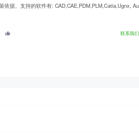
有: CAD,CAE,PDM,PLM,Catia,Ugnx, AutoCA
联系我