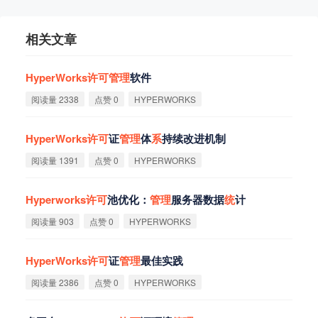
相关文章
HyperWorks
许
可
管
理
软件
阅读量 2338
点赞 0
HYPERWORKS
HyperWorks
许
可
证
管
理
体
系
持续改进机制
阅读量 1391
点赞 0
HYPERWORKS
Hyperworks
许
可
池优化：
管
理
服务器数据
统
计
阅读量 903
点赞 0
HYPERWORKS
HyperWorks
许
可
证
管
理
最佳实践
阅读量 2386
点赞 0
HYPERWORKS