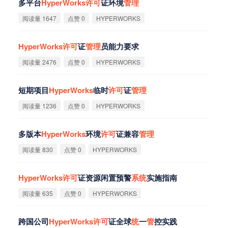
多平台
HyperWorks
许
可
证环境
管
理
阅读量 1647
点赞 0
HYPERWORKS
HyperWorks
许
可
证
管
理
员能力要求
阅读量 2476
点赞 0
HYPERWORKS
短期项目
HyperWorks
临时
许
可
证
管
理
阅读量 1236
点赞 0
HYPERWORKS
多版本
HyperWorks
环境
许
可
证兼容
管
理
阅读量 830
点赞 0
HYPERWORKS
HyperWorks
许
可
证资源闲置预警
系
统
实施指南
阅读量 635
点赞 0
HYPERWORKS
跨国公司
HyperWorks
许
可
证全球
统
一
管
控实践