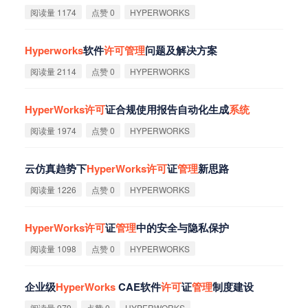
阅读量 1174
点赞 0
HYPERWORKS
Hyperworks
软件
许
可
管
理
问题及解决方案‌
阅读量 2114
点赞 0
HYPERWORKS
HyperWorks
许
可
证合规使用报告自动化生成
系
统
阅读量 1974
点赞 0
HYPERWORKS
云仿真趋势下
HyperWorks
许
可
证
管
理
新思路
阅读量 1226
点赞 0
HYPERWORKS
HyperWorks
许
可
证
管
理
中的安全与隐私保护
阅读量 1098
点赞 0
HYPERWORKS
企业级
HyperWorks
CAE软件
许
可
证
管
理
制度建设
阅读量 979
点赞 0
HYPERWORKS