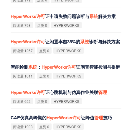
HyperWorks
许
可
证申请失败问题诊断与
系
统
解决方案
阅读量 798
点赞 0
HYPERWORKS
HyperWorks
许
可
证闲置率超35%的
系
统
诊断与解决方案
阅读量 1267
点赞 0
HYPERWORKS
智能检测
系
统
：
HyperWorks
许
可
证闲置智能检测与提醒
阅读量 1611
点赞 0
HYPERWORKS
HyperWorks
许
可
证心跳机制与仿真作业关联
管
理
阅读量 652
点赞 0
HYPERWORKS
CAE仿真高峰期的
HyperWorks
许
可
证峰值
管
理
技巧
阅读量 1903
点赞 0
HYPERWORKS