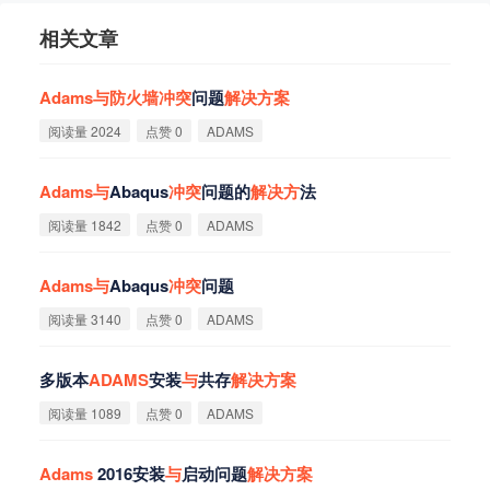
相关文章
Adams
与
防
火
墙
冲
突
问题
解
决
方
案
阅读量 2024
点赞 0
ADAMS
Adams
与
Abaqus
冲
突
问题的
解
决
方
法
阅读量 1842
点赞 0
ADAMS
Adams
与
Abaqus
冲
突
问题
阅读量 3140
点赞 0
ADAMS
多版本
ADAMS
安装
与
共存
解
决
方
案
阅读量 1089
点赞 0
ADAMS
Adams
2016安装
与
启动问题
解
决
方
案