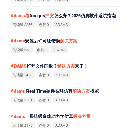
Adams
与
Abaqus
冲
突
怎么办？2026仿真软件避坑指南
阅读量 2256
点赞 0
ADAMS
Adams
安装后许可证错误
解
决
方
案
阅读量 933
点赞 0
ADAMS
ADAMS
打开文件闪退？
解
决
方
案
来了！
阅读量 1426
点赞 0
ADAMS
Adams
Real Time硬件在环仿真
解
决
方
案
概览
阅读量 2581
点赞 0
ADAMS
Adams
：系统级多体动力学仿真
解
决
方
案
阅读量 2973
点赞 0
ADAMS