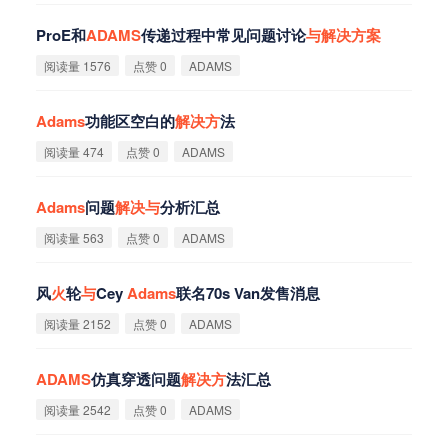
ProE和
ADAMS
传递过程中常见问题讨论
与
解
决
方
案
阅读量 1576
点赞 0
ADAMS
Adams
功能区空白的
解
决
方
法
阅读量 474
点赞 0
ADAMS
Adams
问题
解
决
与
分析汇总
阅读量 563
点赞 0
ADAMS
风
火
轮
与
Cey
Adams
联名70s Van发售消息
阅读量 2152
点赞 0
ADAMS
ADAMS
仿真穿透问题
解
决
方
法汇总
阅读量 2542
点赞 0
ADAMS