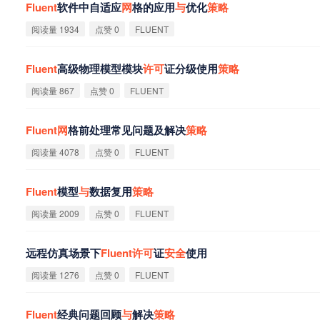
Fluent
软件中自适应
网
格的应用
与
优化
策
略
阅读量 1934
点赞 0
FLUENT
Fluent
高级物理模型模块
许
可
证分级使用
策
略
阅读量 867
点赞 0
FLUENT
Fluent
网
格前处理常见问题及解决
策
略
阅读量 4078
点赞 0
FLUENT
Fluent
模型
与
数据复用
策
略
阅读量 2009
点赞 0
FLUENT
远程仿真场景下
Fluent
许
可
证
安
全
使用
阅读量 1276
点赞 0
FLUENT
Fluent
经典问题回顾
与
解决
策
略