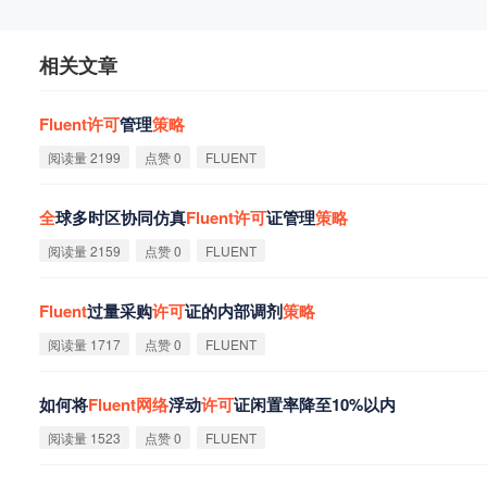
相关文章
Fluent
许
可
管理
策
略
阅读量 2199
点赞 0
FLUENT
全
球多时区协同仿真
Fluent
许
可
证管理
策
略
阅读量 2159
点赞 0
FLUENT
Fluent
过量采购
许
可
证的内部调剂
策
略
阅读量 1717
点赞 0
FLUENT
如何将
Fluent
网
络
浮动
许
可
证闲置率降至10%以内
阅读量 1523
点赞 0
FLUENT