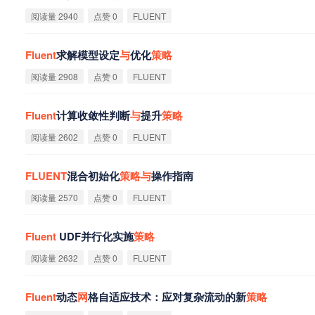
阅读量 2940
点赞 0
FLUENT
Fluent
求解模型设定
与
优化
策
略
阅读量 2908
点赞 0
FLUENT
Fluent
计算收敛性判断
与
提升
策
略
阅读量 2602
点赞 0
FLUENT
FLUENT
混合初始化
策
略
与
操作指南
阅读量 2570
点赞 0
FLUENT
Fluent
UDF并行化实施
策
略
阅读量 2632
点赞 0
FLUENT
Fluent
动态
网
格自适应技术：应对复杂流动的新
策
略