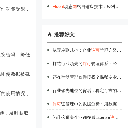
Fluent
动态
网
格自适应技术：应对复杂流动的新
软件功能受限，
推荐好文
从无序到规范：企业
许可
管理升级路线图
更换密码，降低
打造行业领先的
许可
管理体系：经验与方法
保即使数据被截
还在手动管理软件授权？揭秘专业
许可
行业领先地位的背后：稳定可靠的产品与周到的服务
可的使用情况，
许可
证管理中的数据分析：用数据说话的管理智慧
沟通，及时获取
为什么顶尖企业都在做License
许可
优化