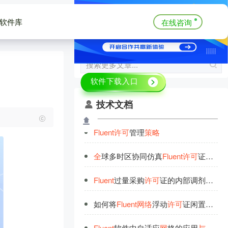
软件库
在线咨询
技术文档
Fluent
许
可
管理
策
略
全
球多时区协同仿真
Fluent
许
可
证管理
Fluent
过量采购
许
可
证的内部调剂
策
略
如何将
Fluent
网
络
浮动
许
可
证闲置率降至10%以内
Fluent
软件中自适应
网
格的应用
与
优化