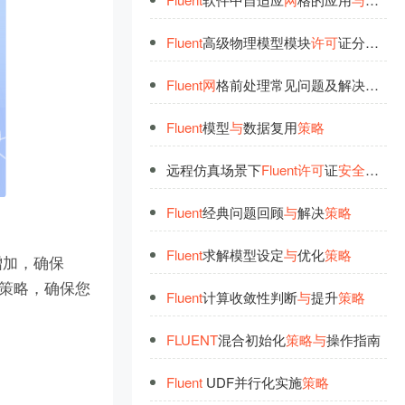
Fluent
高级物理模型模块
许
可
证分级使用
Fluent
网
格前处理常见问题及解决
策
略
Fluent
模型
与
数据复用
策
略
远程仿真场景下
Fluent
许
可
证
安
全
使用
Fluent
经典问题回顾
与
解决
策
略
Fluent
求解模型设定
与
优化
策
略
增加，确保
全策略，确保您
Fluent
计算收敛性判断
与
提升
策
略
FLUENT
混合初始化
策
略
与
操作指南
Fluent
UDF并行化实施
策
略