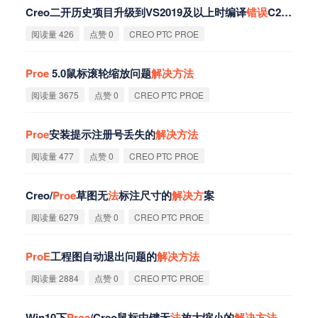
Creo二开历史项目升级到VS2019及以上时编译
错
误
C2664的
阅读量 426
点赞 0
CREO PTC PROE
Proe
5.0鼠标滚轮缩放问题
解
决
方
法
阅读量 3675
点赞 0
CREO PTC PROE
Proe
安装提示注册号丢失的
解
决
方
法
阅读量 477
点赞 0
CREO PTC PROE
Creo/
Proe
草图无
法
标注尺寸的
解
决
方
案
阅读量 6279
点赞 0
CREO PTC PROE
ProE
工程图自动退出问题的
解
决
方
法
阅读量 2884
点赞 0
CREO PTC PROE
Win10下
Proe
/Creo鼠标中键无
法
放大缩小的
解
决
方
法