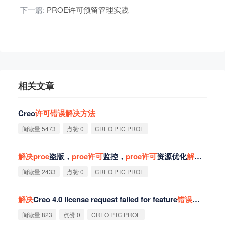
下一篇:
PROE许可预留管理实践
相关文章
Creo
许
可
错
误
解
决
方
法
阅读量 5473
点赞 0
CREO PTC PROE
解
决
proe
盗版，
proe
许
可
监控，
proe
许
可
资源优化
解
决
方
案-
阅读量 2433
点赞 0
CREO PTC PROE
解
决
Creo 4.0 license request failed for feature
错
误
的
方
法
阅读量 823
点赞 0
CREO PTC PROE