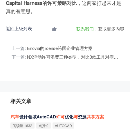
，这两家打起来才是
Capital Harness的许可策略对比
真的有意思。
返回上级列表
联系我们
，获取更多内容
上一篇:
Enovia的license跨国企业管理方案
下一篇:
NX浮动许可浪费三种类型，对比3款工具对症下药
相关文章
汽
车
设计领域AutoCAD
许
可
优化
与
资源
共
享
方
案
阅读量 1632
点赞 0
AUTOCAD