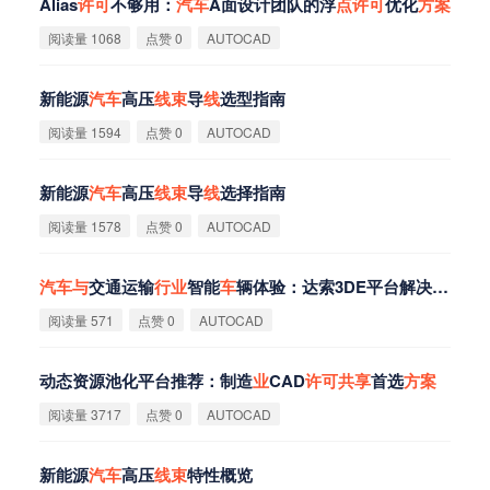
Alias
许
可
不够用：
汽
车
A面设计团队的浮
点
许
可
优化
方
案
阅读量 1068
点赞 0
AUTOCAD
新能源
汽
车
高压
线
束
导
线
选型指南
阅读量 1594
点赞 0
AUTOCAD
新能源
汽
车
高压
线
束
导
线
选择指南
阅读量 1578
点赞 0
AUTOCAD
汽
车
与
交通运输
行
业
智能
车
辆体验：达索3DE平台解决
方
案
阅读量 571
点赞 0
AUTOCAD
动态资源池化平台推荐：制造
业
CAD
许
可
共
享
首选
方
案
阅读量 3717
点赞 0
AUTOCAD
新能源
汽
车
高压
线
束
特性概览