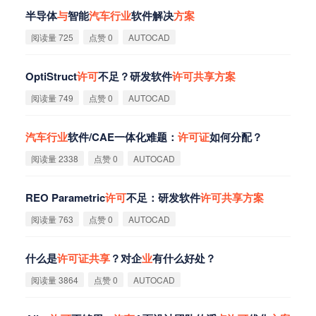
半导体
与
智能
汽
车
行
业
软件解决
方
案
阅读量 725
点赞 0
AUTOCAD
OptiStruct
许
可
不足？研发软件
许
可
共
享
方
案
阅读量 749
点赞 0
AUTOCAD
汽
车
行
业
软件/CAE一体化难题：
许
可
证
如何分配？
阅读量 2338
点赞 0
AUTOCAD
REO Parametric
许
可
不足：研发软件
许
可
共
享
方
案
阅读量 763
点赞 0
AUTOCAD
什么是
许
可
证
共
享
？对企
业
有什么好处？
阅读量 3864
点赞 0
AUTOCAD