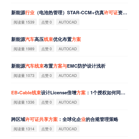
新能源
行
业
（电池热管理）STAR-CCM+仿真
许
可
证
资源
共
享
阅读量 1539
点赞 0
AUTOCAD
新能源
汽
车
高压
线
束
优化布置
方
案
阅读量 1989
点赞 0
AUTOCAD
新能源
汽
车
线
束
布置
方
案
与
EMC防护设计浅析
阅读量 1073
点赞 0
AUTOCAD
EB
-
Cable
线
束
设计License倍增
方
案
：1个授权如何同时支撑多个项目
阅读量 1336
点赞 0
AUTOCAD
跨区域
许
可
证
共
享
方
案
：全球化企
业
的合规管理策略
阅读量 1314
点赞 0
AUTOCAD