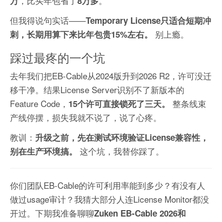
，比买年包省了
。
万
8万多
但我得说句实话——
Temporary License只适合短期冲
别上瘾。
刺，长期用算下来比年包贵15%左右。
踩过最疼的一个坑
去年我们把EB-Cable从2024版升到2026 R2，许可没迁
移干净。结果License Server识别不了新版本的
Feature Code，
整条线束
15个许可直接锁死了三天。
产线停摆，损失我就不说了，说了心疼。
教训：
升级之前，先在测试环境验证License兼容性，
这个坑，我替你踩了。
别在生产环境搞。
你们团队EB-Cable的许可利用率能到多少？有没有人
做过usage审计？我猜大部分人连License Monitor都没
开过。下期我准备聊聊
Zuken EB-Cable 2026和